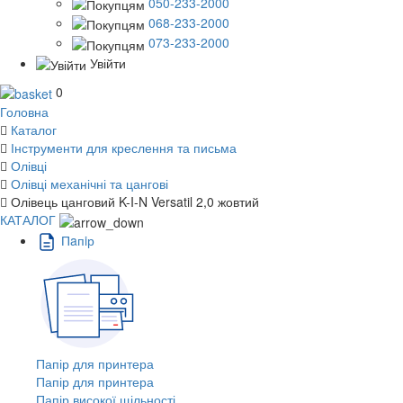
050-233-2000
068-233-2000
073-233-2000
Увійти
0
Головна
Каталог
Інструменти для креслення та письма
Олівці
Олівці механічні та цангові
Олівець цанговий K-I-N Versatil 2,0 жовтий
КАТАЛОГ
Пaпiр
Папір для принтера
Папір для принтера
Папір високої щільності