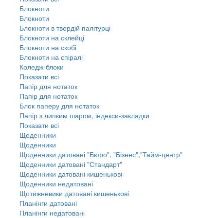
Блокноти
Блокноти
Блокноти в твердій палітурці
Блокноти на склейці
Блокноти на скобі
Блокноти на спіралі
Коледж-блоки
Показати всі
Папір для нотаток
Папір для нотаток
Блок паперу для нотаток
Папір з липким шаром, індекси-закладки
Показати всі
Щоденники
Щоденники
Щоденники датовані "Бюро", "Бізнес","Тайм-центр"
Щоденники датовані "Стандарт"
Щоденники датовані кишенькові
Щоденники недатовані
Щотижневики датовані кишенькові
Планінги датовані
Планінги недатовані