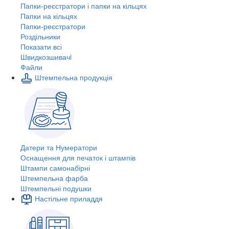
Папки-реєстратори і папки на кільцях
Папки на кільцях
Папки-реєстратори
Роздільники
Показати всі
Швидкозшивачi
Файли
Штемпельна продукція
Датери та Нумератори
Оснащення для печаток і штампів
Штампи самонабірні
Штемпельна фарба
Штемпельні подушки
Настільне приладдя