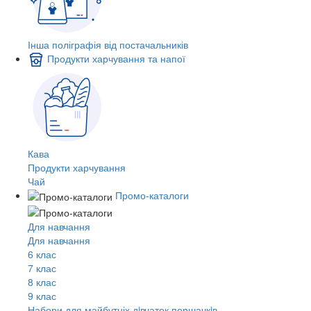
Інша поліграфія від постачальників
Продукти харчування та напої
Кава
Продукти харчування
Чай
Промо-каталоги
Для навчання
Для навчання
6 клас
7 клас
8 клас
9 клас
Набори для майбутніх дiвчаток першачкiв