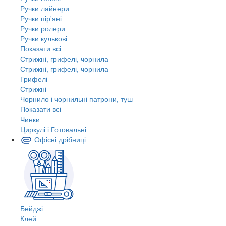
Ручки лайнери
Ручки пір'яні
Ручки ролери
Ручки кулькові
Показати всі
Стрижні, грифелі, чорнила
Стрижні, грифелі, чорнила
Грифелі
Стрижні
Чорнило і чорнильні патрони, туш
Показати всі
Чинки
Циркулі і Готовальні
Офісні дрібниці
Бейджі
Клей