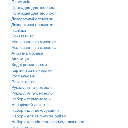
Пластилін
Приладдя для творчості
Приладдя для творчості
Декоративні елементи
Декоративні елементи
Налiпки
Показати всі
Малювання та живопис
Малювання та живопис
Алмазна мозаїка
Аплікація
Водні розмальовки
Картини за номерами
Розмальовки
Показати всі
Рукоділля та ремесло
Рукоділля та ремесло
Набори термомозаїки
Новорічний декор
Набори для декорування
Набори для квілінгу та орігамі
Набори для ліплення та моделювання
Показати всі