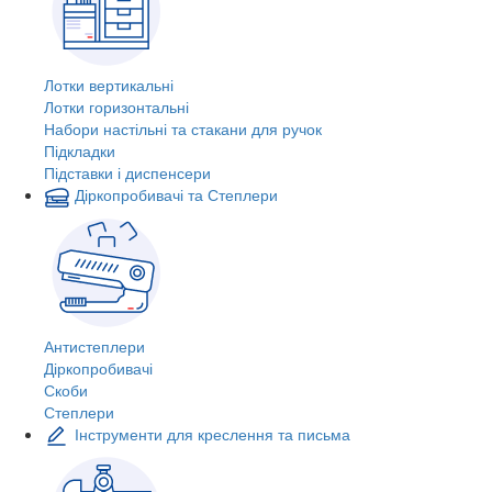
Лотки вертикальні
Лотки горизонтальні
Набори настільні та стакани для ручок
Підкладки
Підставки і диспенсери
Діркопробивачі та Степлери
Антистеплери
Діркопробивачі
Скоби
Степлери
Інструменти для креслення та письма