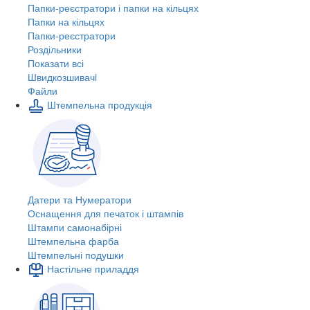
Папки-реєстратори і папки на кільцях
Папки на кільцях
Папки-реєстратори
Роздільники
Показати всі
Швидкозшивачi
Файли
Штемпельна продукція
Датери та Нумератори
Оснащення для печаток і штампів
Штампи самонабірні
Штемпельна фарба
Штемпельні подушки
Настільне приладдя