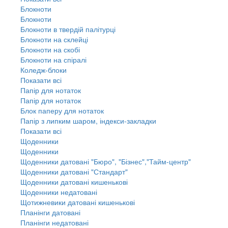
Блокноти
Блокноти
Блокноти в твердій палітурці
Блокноти на склейці
Блокноти на скобі
Блокноти на спіралі
Коледж-блоки
Показати всі
Папір для нотаток
Папір для нотаток
Блок паперу для нотаток
Папір з липким шаром, індекси-закладки
Показати всі
Щоденники
Щоденники
Щоденники датовані "Бюро", "Бізнес","Тайм-центр"
Щоденники датовані "Стандарт"
Щоденники датовані кишенькові
Щоденники недатовані
Щотижневики датовані кишенькові
Планінги датовані
Планінги недатовані