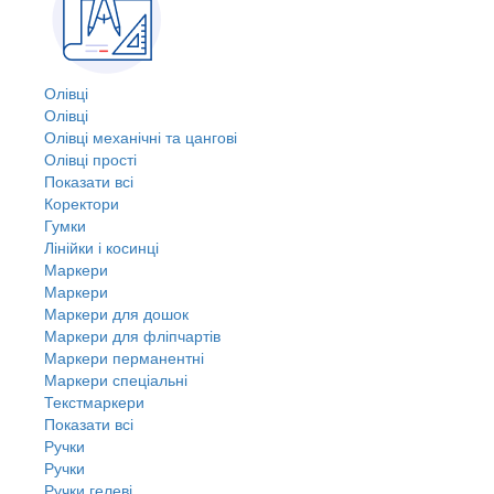
Олівці
Олівці
Олівці механічні та цангові
Олівці прості
Показати всі
Коректори
Гумки
Лінійки і косинці
Маркери
Маркери
Маркери для дошок
Маркери для фліпчартів
Маркери перманентні
Маркери спеціальні
Текстмаркери
Показати всі
Ручки
Ручки
Ручки гелеві