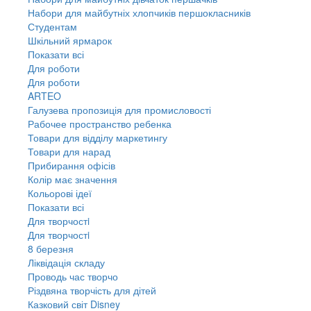
Набори для майбутніх хлопчиків першокласників
Студентам
Шкільний ярмарок
Показати всі
Для роботи
Для роботи
ARTEO
Галузева пропозиція для промисловості
Рабочее пространство ребенка
Товари для відділу маркетингу
Товари для нарад
Прибирання офісів
Колір має значення
Кольорові ідеї
Показати всі
Для творчостi
Для творчостi
8 березня
Ліквідація складу
Проводь час творчо
Різдвяна творчість для дітей
Казковий світ Disney