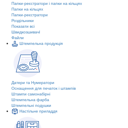
Папки-реєстратори і папки на кільцях
Папки на кільцях
Папки-реєстратори
Роздільники
Показати всі
Швидкозшивачi
Файли
Штемпельна продукція
Датери та Нумератори
Оснащення для печаток і штампів
Штампи самонабірні
Штемпельна фарба
Штемпельні подушки
Настільне приладдя