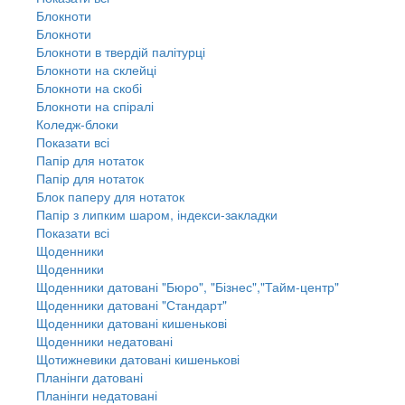
Блокноти
Блокноти
Блокноти в твердій палітурці
Блокноти на склейці
Блокноти на скобі
Блокноти на спіралі
Коледж-блоки
Показати всі
Папір для нотаток
Папір для нотаток
Блок паперу для нотаток
Папір з липким шаром, індекси-закладки
Показати всі
Щоденники
Щоденники
Щоденники датовані "Бюро", "Бізнес","Тайм-центр"
Щоденники датовані "Стандарт"
Щоденники датовані кишенькові
Щоденники недатовані
Щотижневики датовані кишенькові
Планінги датовані
Планінги недатовані