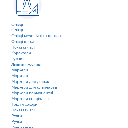
Олівці
Олівці
Олівці механічні та цангові
Олівці прості
Показати всі
Коректори
Гумки
Лінійки і косинці
Маркери
Маркери
Маркери для дошок
Маркери для фліпчартів
Маркери перманентні
Маркери спеціальні
Текстмаркери
Показати всі
Ручки
Ручки
Ручки гелеві