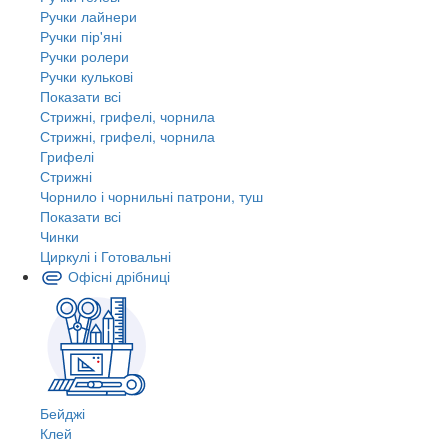
Ручки лайнери
Ручки пір'яні
Ручки ролери
Ручки кулькові
Показати всі
Стрижні, грифелі, чорнила
Стрижні, грифелі, чорнила
Грифелі
Стрижні
Чорнило і чорнильні патрони, туш
Показати всі
Чинки
Циркулі і Готовальні
Офісні дрібниці
Бейджі
Клей