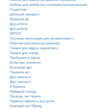
Набори для майбутніх хлопчиків першокласників
Студентам
Шкільний ярмарок
Показати всі
Для роботи
Для роботи
ARTEO
Галузева пропозиція для промисловості
Рабочее пространство ребенка
Товари для відділу маркетингу
Товари для нарад
Прибирання офісів
Колір має значення
Кольорові ідеї
Показати всі
Для творчостi
Для творчостi
8 березня
Ліквідація складу
Проводь час творчо
Різдвяна творчість для дітей
Казковий світ Disney