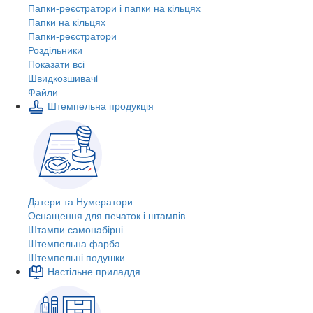
Папки-реєстратори і папки на кільцях
Папки на кільцях
Папки-реєстратори
Роздільники
Показати всі
Швидкозшивачi
Файли
Штемпельна продукція
Датери та Нумератори
Оснащення для печаток і штампів
Штампи самонабірні
Штемпельна фарба
Штемпельні подушки
Настільне приладдя