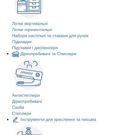
Лотки вертикальні
Лотки горизонтальні
Набори настільні та стакани для ручок
Підкладки
Підставки і диспенсери
Діркопробивачі та Степлери
Антистеплери
Діркопробивачі
Скоби
Степлери
Інструменти для креслення та письма