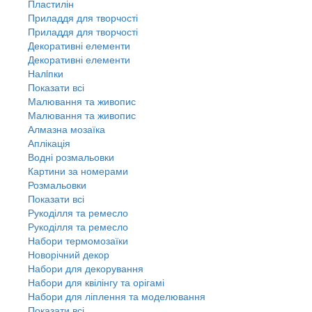
Пластилін
Приладдя для творчості
Приладдя для творчості
Декоративні елементи
Декоративні елементи
Налiпки
Показати всі
Малювання та живопис
Малювання та живопис
Алмазна мозаїка
Аплікація
Водні розмальовки
Картини за номерами
Розмальовки
Показати всі
Рукоділля та ремесло
Рукоділля та ремесло
Набори термомозаїки
Новорічний декор
Набори для декорування
Набори для квілінгу та орігамі
Набори для ліплення та моделювання
Показати всі