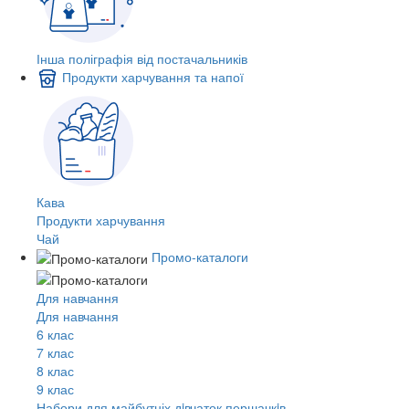
Інша поліграфія від постачальників
Продукти харчування та напої
Кава
Продукти харчування
Чай
Промо-каталоги
Для навчання
Для навчання
6 клас
7 клас
8 клас
9 клас
Набори для майбутніх дiвчаток першачкiв