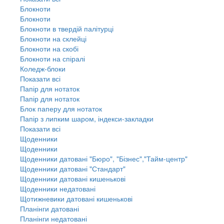
Блокноти
Блокноти
Блокноти в твердій палітурці
Блокноти на склейці
Блокноти на скобі
Блокноти на спіралі
Коледж-блоки
Показати всі
Папір для нотаток
Папір для нотаток
Блок паперу для нотаток
Папір з липким шаром, індекси-закладки
Показати всі
Щоденники
Щоденники
Щоденники датовані "Бюро", "Бізнес","Тайм-центр"
Щоденники датовані "Стандарт"
Щоденники датовані кишенькові
Щоденники недатовані
Щотижневики датовані кишенькові
Планінги датовані
Планінги недатовані