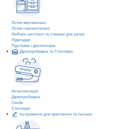
Лотки вертикальні
Лотки горизонтальні
Набори настільні та стакани для ручок
Підкладки
Підставки і диспенсери
Діркопробивачі та Степлери
Антистеплери
Діркопробивачі
Скоби
Степлери
Інструменти для креслення та письма