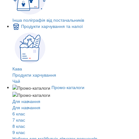
Інша поліграфія від постачальників
Продукти харчування та напої
Кава
Продукти харчування
Чай
Промо-каталоги
Для навчання
Для навчання
6 клас
7 клас
8 клас
9 клас
Набори для майбутніх дiвчаток першачкiв