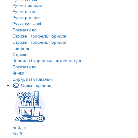
Ручки лайнери
Ручки пір'яні
Ручки ролери
Ручки кулькові
Показати всі
Стрижні, грифелі, чорнила
Стрижні, грифелі, чорнила
Грифелі
Стрижні
Чорнило і чорнильні патрони, туш
Показати всі
Чинки
Циркулі і Готовальні
Офісні дрібниці
Бейджі
Клей