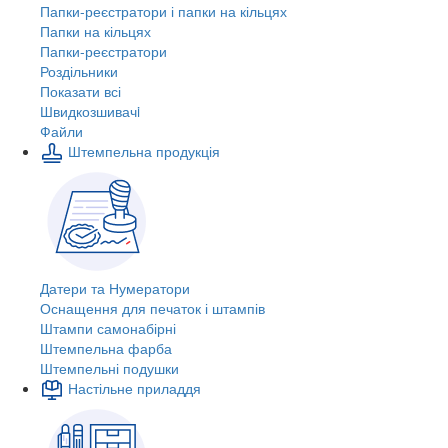
Папки-реєстратори і папки на кільцях
Папки на кільцях
Папки-реєстратори
Роздільники
Показати всі
Швидкозшивачi
Файли
Штемпельна продукція
Датери та Нумератори
Оснащення для печаток і штампів
Штампи самонабірні
Штемпельна фарба
Штемпельні подушки
Настільне приладдя