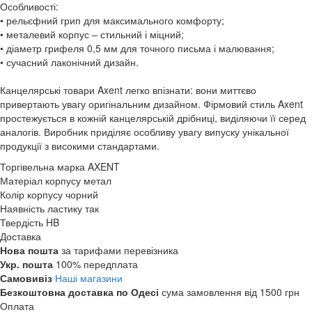
Особливості:
• рельєфний грип для максимального комфорту;
• металевий корпус – стильний і міцний;
• діаметр грифеля 0,5 мм для точного письма і малювання;
• сучасний лаконічний дизайн.
Канцелярські товари Axent легко впізнати: вони миттєво
привертають увагу оригінальним дизайном. Фірмовий стиль Axent
простежується в кожній канцелярській дрібниці, виділяючи її серед
аналогів. Виробник приділяє особливу увагу випуску унікальної
продукції з високими стандартами.
Торгівельна марка
AXENT
Матеріал корпусу
метал
Колір корпусу
чорний
Наявність ластику
так
Твердість
HB
Доставка
Нова пошта
за тарифами перевізника
Укр. пошта
100% передплата
Самовивіз
Наші магазини
Безкоштовна доставка по Одесі
сума замовлення від 1500 грн
Оплата