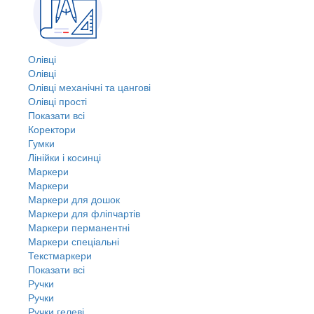
Олівці
Олівці
Олівці механічні та цангові
Олівці прості
Показати всі
Коректори
Гумки
Лінійки і косинці
Маркери
Маркери
Маркери для дошок
Маркери для фліпчартів
Маркери перманентні
Маркери спеціальні
Текстмаркери
Показати всі
Ручки
Ручки
Ручки гелеві