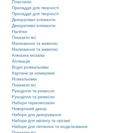
Пластилін
Приладдя для творчості
Приладдя для творчості
Декоративні елементи
Декоративні елементи
Налiпки
Показати всі
Малювання та живопис
Малювання та живопис
Алмазна мозаїка
Аплікація
Водні розмальовки
Картини за номерами
Розмальовки
Показати всі
Рукоділля та ремесло
Рукоділля та ремесло
Набори термомозаїки
Новорічний декор
Набори для декорування
Набори для квілінгу та орігамі
Набори для ліплення та моделювання
Показати всі