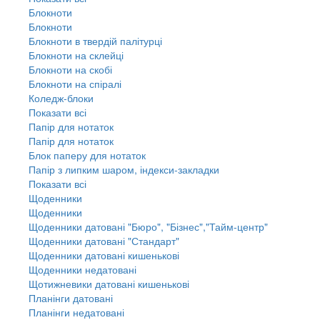
Блокноти
Блокноти
Блокноти в твердій палітурці
Блокноти на склейці
Блокноти на скобі
Блокноти на спіралі
Коледж-блоки
Показати всі
Папір для нотаток
Папір для нотаток
Блок паперу для нотаток
Папір з липким шаром, індекси-закладки
Показати всі
Щоденники
Щоденники
Щоденники датовані "Бюро", "Бізнес","Тайм-центр"
Щоденники датовані "Стандарт"
Щоденники датовані кишенькові
Щоденники недатовані
Щотижневики датовані кишенькові
Планінги датовані
Планінги недатовані