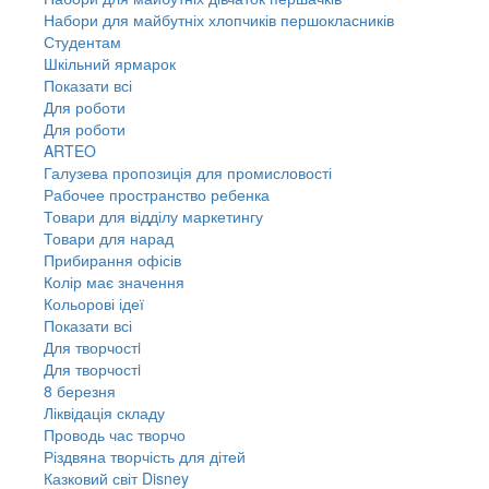
Набори для майбутніх хлопчиків першокласників
Студентам
Шкільний ярмарок
Показати всі
Для роботи
Для роботи
ARTEO
Галузева пропозиція для промисловості
Рабочее пространство ребенка
Товари для відділу маркетингу
Товари для нарад
Прибирання офісів
Колір має значення
Кольорові ідеї
Показати всі
Для творчостi
Для творчостi
8 березня
Ліквідація складу
Проводь час творчо
Різдвяна творчість для дітей
Казковий світ Disney