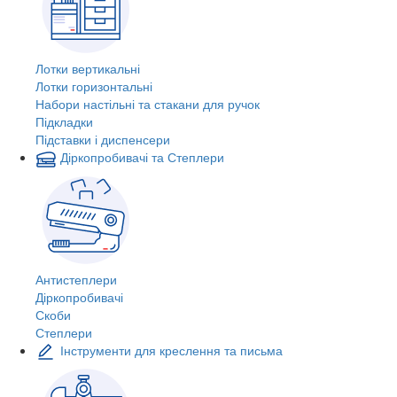
Лотки вертикальні
Лотки горизонтальні
Набори настільні та стакани для ручок
Підкладки
Підставки і диспенсери
Діркопробивачі та Степлери
Антистеплери
Діркопробивачі
Скоби
Степлери
Інструменти для креслення та письма