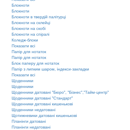
Блокноти
Блокноти
Блокноти в твердій палітурці
Блокноти на склейці
Блокноти на скобі
Блокноти на спіралі
Коледж-блоки
Показати всі
Папір для нотаток
Папір для нотаток
Блок паперу для нотаток
Папір з липким шаром, індекси-закладки
Показати всі
Щоденники
Щоденники
Щоденники датовані "Бюро", "Бізнес","Тайм-центр"
Щоденники датовані "Стандарт"
Щоденники датовані кишенькові
Щоденники недатовані
Щотижневики датовані кишенькові
Планінги датовані
Планінги недатовані