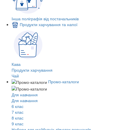
Інша поліграфія від постачальників
Продукти харчування та напої
Кава
Продукти харчування
Чай
Промо-каталоги
Для навчання
Для навчання
6 клас
7 клас
8 клас
9 клас
Набори для майбутніх дiвчаток першачкiв