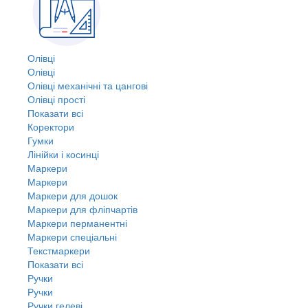
Олівці
Олівці
Олівці механічні та цангові
Олівці прості
Показати всі
Коректори
Гумки
Лінійки і косинці
Маркери
Маркери
Маркери для дошок
Маркери для фліпчартів
Маркери перманентні
Маркери спеціальні
Текстмаркери
Показати всі
Ручки
Ручки
Ручки гелеві