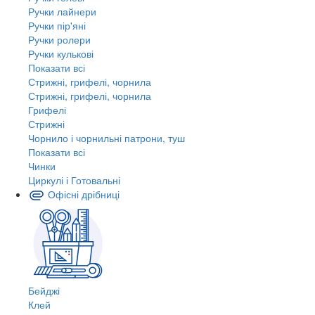
Ручки лайнери
Ручки пір'яні
Ручки ролери
Ручки кулькові
Показати всі
Стрижні, грифелі, чорнила
Стрижні, грифелі, чорнила
Грифелі
Стрижні
Чорнило і чорнильні патрони, туш
Показати всі
Чинки
Циркулі і Готовальні
Офісні дрібниці
Бейджі
Клей