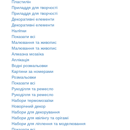
Пластилін
Приладдя для творчості
Приладдя для творчості
Декоративні елементи
Декоративні елементи
Налiпки
Показати всі
Малювання та живопис
Малювання та живопис
Алмазна мозаїка
Аплікація
Водні розмальовки
Картини за номерами
Розмальовки
Показати всі
Рукоділля та ремесло
Рукоділля та ремесло
Набори термомозаїки
Новорічний декор
Набори для декорування
Набори для квілінгу та орігамі
Набори для ліплення та моделювання
Показати всі