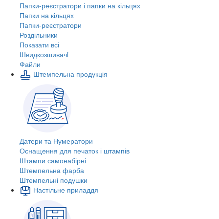
Папки-реєстратори і папки на кільцях
Папки на кільцях
Папки-реєстратори
Роздільники
Показати всі
Швидкозшивачi
Файли
Штемпельна продукція
Датери та Нумератори
Оснащення для печаток і штампів
Штампи самонабірні
Штемпельна фарба
Штемпельні подушки
Настільне приладдя