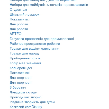
Набори для майбутніх хлопчиків першокласників
Студентам
Шкільний ярмарок
Показати всі
Для роботи
Для роботи
ARTEO
Галузева пропозиція для промисловості
Рабочее пространство ребенка
Товари для відділу маркетингу
Товари для нарад
Прибирання офісів
Колір має значення
Кольорові ідеї
Показати всі
Для творчостi
Для творчостi
8 березня
Ліквідація складу
Проводь час творчо
Різдвяна творчість для дітей
Казковий світ Disney