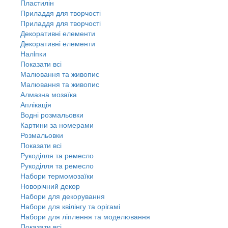
Пластилін
Приладдя для творчості
Приладдя для творчості
Декоративні елементи
Декоративні елементи
Налiпки
Показати всі
Малювання та живопис
Малювання та живопис
Алмазна мозаїка
Аплікація
Водні розмальовки
Картини за номерами
Розмальовки
Показати всі
Рукоділля та ремесло
Рукоділля та ремесло
Набори термомозаїки
Новорічний декор
Набори для декорування
Набори для квілінгу та орігамі
Набори для ліплення та моделювання
Показати всі