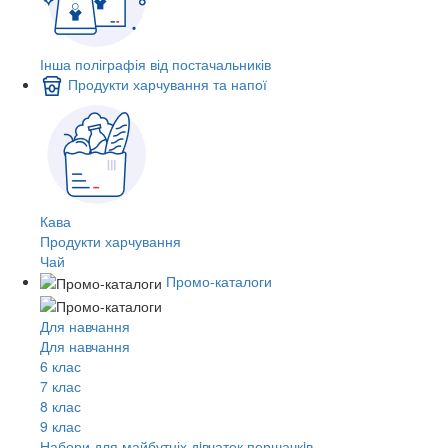
Інша поліграфія від постачальників
Продукти харчування та напої
Кава
Продукти харчування
Чай
Промо-каталоги
Для навчання
Для навчання
6 клас
7 клас
8 клас
9 клас
Набори для майбутніх дiвчаток першачкiв