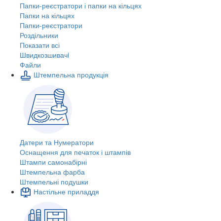
Папки-реєстратори і папки на кільцях
Папки на кільцях
Папки-реєстратори
Роздільники
Показати всі
Швидкозшивачi
Файли
Штемпельна продукція
Датери та Нумератори
Оснащення для печаток і штампів
Штампи самонабірні
Штемпельна фарба
Штемпельні подушки
Настільне приладдя