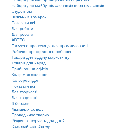
Набори для майбутніх хлопчиків першокласників
Студентам
Шкільний ярмарок
Показати всі
Для роботи
Для роботи
ARTEO
Галузева пропозиція для промисловості
Рабочее пространство ребенка
Товари для відділу маркетингу
Товари для нарад
Прибирання офісів
Колір має значення
Кольорові ідеї
Показати всі
Для творчостi
Для творчостi
8 березня
Ліквідація складу
Проводь час творчо
Різдвяна творчість для дітей
Казковий світ Disney