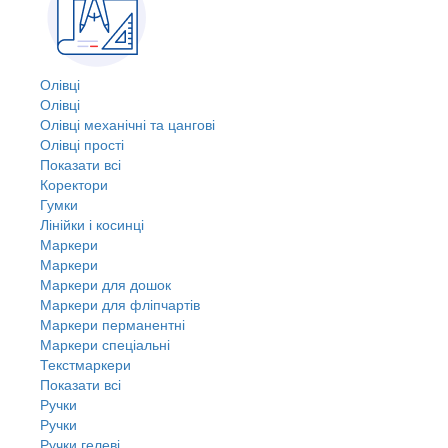
Олівці
Олівці
Олівці механічні та цангові
Олівці прості
Показати всі
Коректори
Гумки
Лінійки і косинці
Маркери
Маркери
Маркери для дошок
Маркери для фліпчартів
Маркери перманентні
Маркери спеціальні
Текстмаркери
Показати всі
Ручки
Ручки
Ручки гелеві