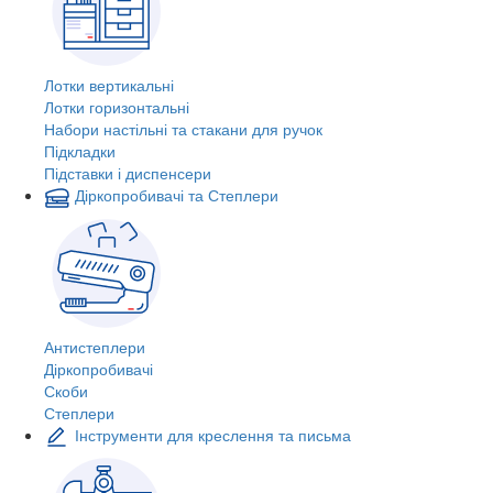
Лотки вертикальні
Лотки горизонтальні
Набори настільні та стакани для ручок
Підкладки
Підставки і диспенсери
Діркопробивачі та Степлери
Антистеплери
Діркопробивачі
Скоби
Степлери
Інструменти для креслення та письма