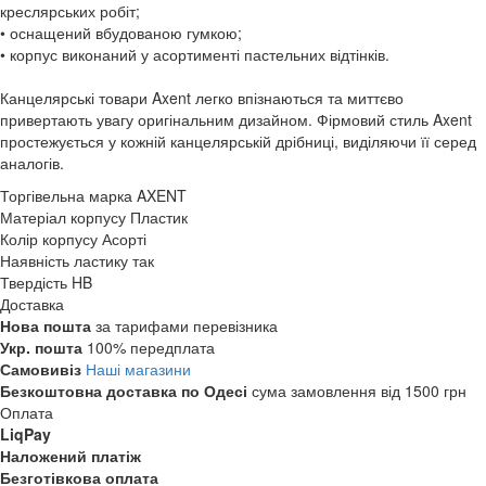
креслярських робіт;
• оснащений вбудованою гумкою;
• корпус виконаний у асортименті пастельних відтінків.
Канцелярські товари Axent легко впізнаються та миттєво
привертають увагу оригінальним дизайном. Фірмовий стиль Axent
простежується у кожній канцелярській дрібниці, виділяючи її серед
аналогів.
Торгівельна марка
AXENT
Матеріал корпусу
Пластик
Колір корпусу
Асорті
Наявність ластику
так
Твердість
HB
Доставка
Нова пошта
за тарифами перевізника
Укр. пошта
100% передплата
Самовивіз
Наші магазини
Безкоштовна доставка по Одесі
сума замовлення від 1500 грн
Оплата
LiqPay
Наложений платіж
Безготівкова оплата