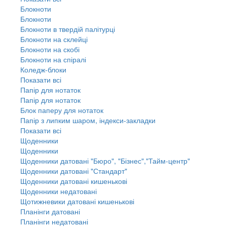
Блокноти
Блокноти
Блокноти в твердій палітурці
Блокноти на склейці
Блокноти на скобі
Блокноти на спіралі
Коледж-блоки
Показати всі
Папір для нотаток
Папір для нотаток
Блок паперу для нотаток
Папір з липким шаром, індекси-закладки
Показати всі
Щоденники
Щоденники
Щоденники датовані "Бюро", "Бізнес","Тайм-центр"
Щоденники датовані "Стандарт"
Щоденники датовані кишенькові
Щоденники недатовані
Щотижневики датовані кишенькові
Планінги датовані
Планінги недатовані