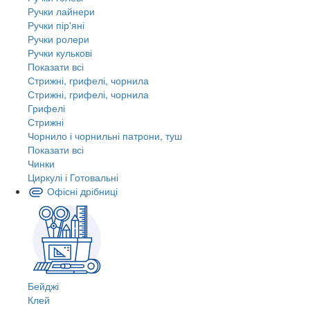
Ручки лайнери
Ручки пір'яні
Ручки ролери
Ручки кулькові
Показати всі
Стрижні, грифелі, чорнила
Стрижні, грифелі, чорнила
Грифелі
Стрижні
Чорнило і чорнильні патрони, туш
Показати всі
Чинки
Циркулі і Готовальні
Офісні дрібниці
Бейджі
Клей