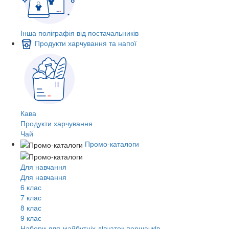
Інша поліграфія від постачальників
Продукти харчування та напої
Кава
Продукти харчування
Чай
Промо-каталоги
Для навчання
Для навчання
6 клас
7 клас
8 клас
9 клас
Набори для майбутніх дiвчаток першачкiв