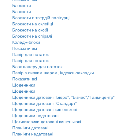
Блокноти
Блокноти
Блокноти в твердій палітурці
Блокноти на склейці
Блокноти на скобі
Блокноти на спіралі
Коледж-блоки
Показати всі
Папір для нотаток
Папір для нотаток
Блок паперу для нотаток
Папір з липким шаром, індекси-закладки
Показати всі
Щоденники
Щоденники
Щоденники датовані "Бюро", "Бізнес","Тайм-центр"
Щоденники датовані "Стандарт"
Щоденники датовані кишенькові
Щоденники недатовані
Щотижневики датовані кишенькові
Планінги датовані
Планінги недатовані