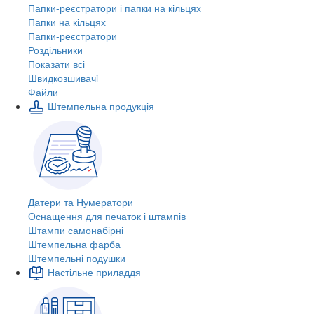
Папки-реєстратори і папки на кільцях
Папки на кільцях
Папки-реєстратори
Роздільники
Показати всі
Швидкозшивачi
Файли
Штемпельна продукція
Датери та Нумератори
Оснащення для печаток і штампів
Штампи самонабірні
Штемпельна фарба
Штемпельні подушки
Настільне приладдя