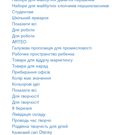
Набори для майбутніх хлопчиків першокласників
Студентам
Шкільний ярмарок
Показати всі
Для роботи
Для роботи
ARTEO
Галузева пропозиція для промисловості
Рабочее пространство ребенка
Товари для відділу маркетингу
Товари для нарад
Прибирання офісів
Колір має значення
Кольорові ідеї
Показати всі
Для творчостi
Для творчостi
8 березня
Ліквідація складу
Проводь час творчо
Різдвяна творчість для дітей
Казковий світ Disney