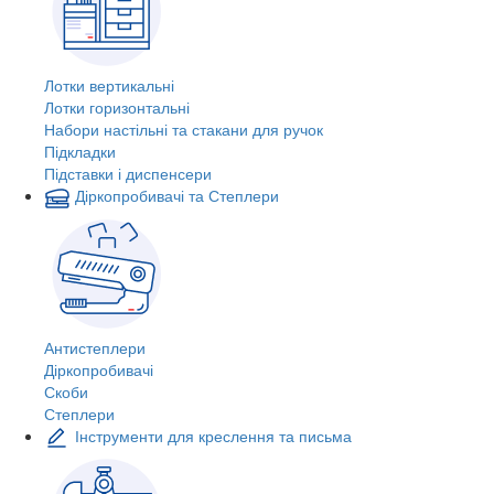
Лотки вертикальні
Лотки горизонтальні
Набори настільні та стакани для ручок
Підкладки
Підставки і диспенсери
Діркопробивачі та Степлери
Антистеплери
Діркопробивачі
Скоби
Степлери
Інструменти для креслення та письма