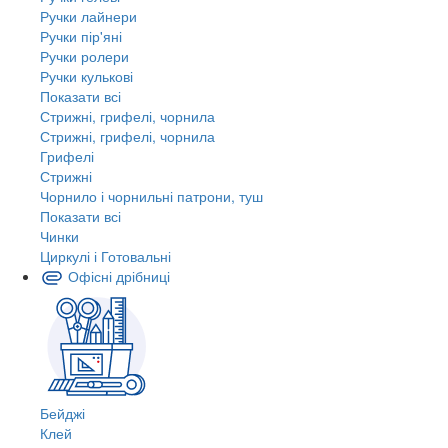
Ручки лайнери
Ручки пір'яні
Ручки ролери
Ручки кулькові
Показати всі
Стрижні, грифелі, чорнила
Стрижні, грифелі, чорнила
Грифелі
Стрижні
Чорнило і чорнильні патрони, туш
Показати всі
Чинки
Циркулі і Готовальні
Офісні дрібниці
Бейджі
Клей