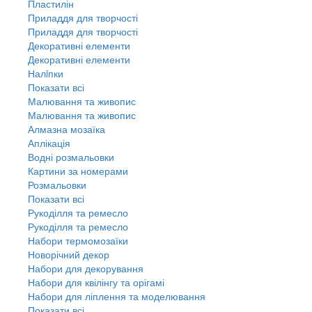
Пластилін
Приладдя для творчості
Приладдя для творчості
Декоративні елементи
Декоративні елементи
Налiпки
Показати всі
Малювання та живопис
Малювання та живопис
Алмазна мозаїка
Аплікація
Водні розмальовки
Картини за номерами
Розмальовки
Показати всі
Рукоділля та ремесло
Рукоділля та ремесло
Набори термомозаїки
Новорічний декор
Набори для декорування
Набори для квілінгу та орігамі
Набори для ліплення та моделювання
Показати всі