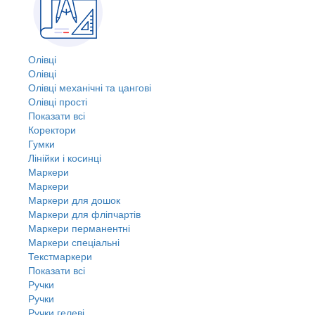
Олівці
Олівці
Олівці механічні та цангові
Олівці прості
Показати всі
Коректори
Гумки
Лінійки і косинці
Маркери
Маркери
Маркери для дошок
Маркери для фліпчартів
Маркери перманентні
Маркери спеціальні
Текстмаркери
Показати всі
Ручки
Ручки
Ручки гелеві