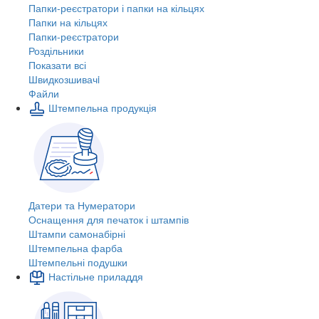
Папки-реєстратори і папки на кільцях
Папки на кільцях
Папки-реєстратори
Роздільники
Показати всі
Швидкозшивачi
Файли
Штемпельна продукція
Датери та Нумератори
Оснащення для печаток і штампів
Штампи самонабірні
Штемпельна фарба
Штемпельні подушки
Настільне приладдя