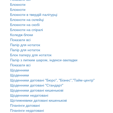
Блокноти
Блокноти
Блокноти в твердій палітурці
Блокноти на склейці
Блокноти на скобі
Блокноти на спіралі
Коледж-блоки
Показати всі
Папір для нотаток
Папір для нотаток
Блок паперу для нотаток
Папір з липким шаром, індекси-закладки
Показати всі
Щоденники
Щоденники
Щоденники датовані "Бюро", "Бізнес","Тайм-центр"
Щоденники датовані "Стандарт"
Щоденники датовані кишенькові
Щоденники недатовані
Щотижневики датовані кишенькові
Планінги датовані
Планінги недатовані