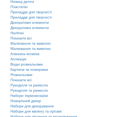
Ножиці дитячі
Пластилін
Приладдя для творчості
Приладдя для творчості
Декоративні елементи
Декоративні елементи
Налiпки
Показати всі
Малювання та живопис
Малювання та живопис
Алмазна мозаїка
Аплікація
Водні розмальовки
Картини за номерами
Розмальовки
Показати всі
Рукоділля та ремесло
Рукоділля та ремесло
Набори термомозаїки
Новорічний декор
Набори для декорування
Набори для квілінгу та орігамі
Набори для ліплення та моделювання