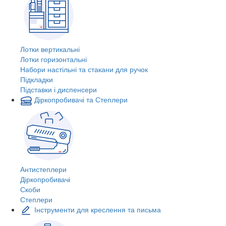
Лотки вертикальні
Лотки горизонтальні
Набори настільні та стакани для ручок
Підкладки
Підставки і диспенсери
Діркопробивачі та Степлери
Антистеплери
Діркопробивачі
Скоби
Степлери
Інструменти для креслення та письма