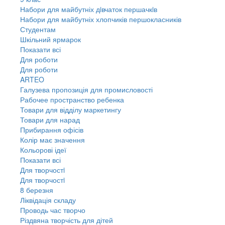
Набори для майбутніх дiвчаток першачкiв
Набори для майбутніх хлопчиків першокласників
Студентам
Шкільний ярмарок
Показати всі
Для роботи
Для роботи
ARTEO
Галузева пропозиція для промисловості
Рабочее пространство ребенка
Товари для відділу маркетингу
Товари для нарад
Прибирання офісів
Колір має значення
Кольорові ідеї
Показати всі
Для творчостi
Для творчостi
8 березня
Ліквідація складу
Проводь час творчо
Різдвяна творчість для дітей