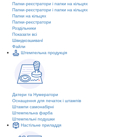
Папки-реєстратори і папки на кільцях
Папки-реєстратори і папки на кільцях
Папки на кільцях
Папки-реєстратори
Роздільники
Показати всі
Швидкозшивачi
Файли
Штемпельна продукція
Датери та Нумератори
Оснащення для печаток і штампів
Штампи самонабірні
Штемпельна фарба
Штемпельні подушки
Настільне приладдя