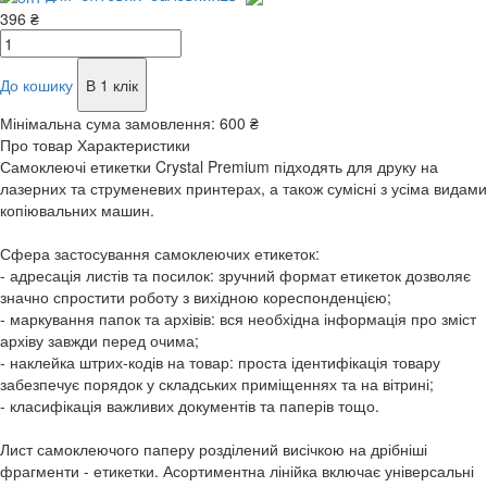
396 ₴
До кошику
В 1 клік
Мінімальна сума замовлення:
600 ₴
Про товар
Характеристики
Самоклеючі етикетки Crystal Premium підходять для друку на
лазерних та струменевих принтерах, а також сумісні з усіма видами
копіювальних машин.
Сфера застосування самоклеючих етикеток:
- адресація листів та посилок: зручний формат етикеток дозволяє
значно спростити роботу з вихідною кореспонденцією;
- маркування папок та архівів: вся необхідна інформація про зміст
архіву завжди перед очима;
- наклейка штрих-кодів на товар: проста ідентифікація товару
забезпечує порядок у складських приміщеннях та на вітрині;
- класифікація важливих документів та паперів тощо.
Лист самоклеючого паперу розділений висічкою на дрібніші
фрагменти - етикетки. Асортиментна лінійка включає універсальні