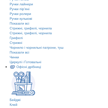
Ручки лайнери
Ручки пір'яні
Ручки ролери
Ручки кулькові
Показати всі
Стрижні, грифелі, чорнила
Стрижні, грифелі, чорнила
Грифелі
Стрижні
Чорнило і чорнильні патрони, туш
Показати всі
Чинки
Циркулі і Готовальні
Офісні дрібниці
Бейджі
Клей