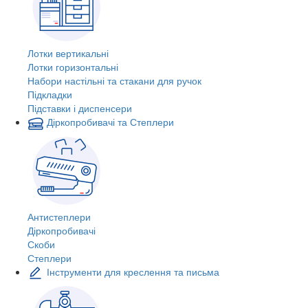
Лотки вертикальні
Лотки горизонтальні
Набори настільні та стакани для ручок
Підкладки
Підставки і диспенсери
Діркопробивачі та Степлери
Антистеплери
Діркопробивачі
Скоби
Степлери
Інструменти для креслення та письма