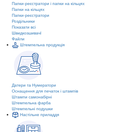
Папки-реєстратори і папки на кільцях
Папки на кільцях
Папки-реєстратори
Роздільники
Показати всі
Швидкозшивачi
Файли
Штемпельна продукція
Датери та Нумератори
Оснащення для печаток і штампів
Штампи самонабірні
Штемпельна фарба
Штемпельні подушки
Настільне приладдя