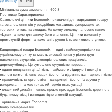
До кошику
В 1 клік
Мінімальна сума замовлення:
600 ₴
Про товар
Характеристики
Самоклеючі цінники Economix призначені для маркування товару
та встановлення цін у роздрібних магазинах, супермаркетах,
торгових точках, на складах. На кожну етикетку нанесено напис
«Ціна» та поле для запису його значення. Цінники виконані у
прямокутній формі та намотані в рулон із пластиковою втулкою.
Канцелярські товари Economix — одні з найпопулярніших на
українському ринку та мають високий попит у різних груп
населення: студентів, школярів, офісних працівників,
держслужбовців. Це зумовлено сукупністю переваг:
• вдале поєднання ціна/якість – займаючи лідируючі позиції в
економ сегменті, канцтовари Economix відрізняються гарною якістю
• практичність та ергономіка – канцелярія Economix зручна у
використанні та має тривалий термін експлуатації
• класичний дизайн – канцелярське приладдя Economix доречне в
будь-якому місці і виглядає гідно в кожній ситуації.
Торгівельна марка
Economix
Колір
Помаранчевий
Розмір, мм
30*20