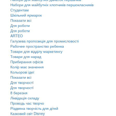
Набори для майбутніх хлопчиків першокласників
Студентам
Шкільний ярмарок
Показати всі
Для роботи
Для роботи
ARTEO
Галузева пропозиція для промисловості
Рабочее пространство ребенка
Товари для відділу маркетингу
Товари для нарад
Прибирання офісів
Колір має значення
Кольорові ідеї
Показати всі
Для творчостi
Для творчостi
8 березня
Ліквідація складу
Проводь час творчо
Різдвяна творчість для дітей
Казковий світ Disney