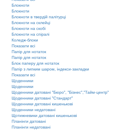
Блокноти
Блокноти
Блокноти в твердій палітурці
Блокноти на склейці
Блокноти на скобі
Блокноти на спіралі
Коледж-блоки
Показати всі
Папір для нотаток
Папір для нотаток
Блок паперу для нотаток
Папір з липким шаром, індекси-закладки
Показати всі
Щоденники
Щоденники
Щоденники датовані "Бюро", "Бізнес","Тайм-центр"
Щоденники датовані "Стандарт"
Щоденники датовані кишенькові
Щоденники недатовані
Щотижневики датовані кишенькові
Планінги датовані
Планінги недатовані