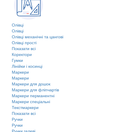
Олівці
Олівці
Олівці механічні та цангові
Олівці прості
Показати всі
Коректори
Гумки
Лінійки і косинці
Маркери
Маркери
Маркери для дошок
Маркери для фліпчартів
Маркери перманентні
Маркери спеціальні
Текстмаркери
Показати всі
Ручки
Ручки
Ручки гелеві