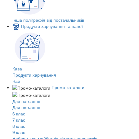
Інша поліграфія від постачальників
Продукти харчування та напої
Кава
Продукти харчування
Чай
Промо-каталоги
Для навчання
Для навчання
6 клас
7 клас
8 клас
9 клас
Набори для майбутніх дiвчаток першачкiв