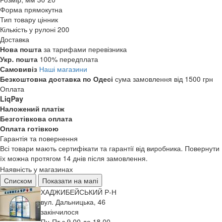
Форма
прямокутна
Тип товару
цінник
Кількість у рулоні
200
Доставка
Нова пошта
за тарифами перевізника
Укр. пошта
100% передплата
Самовивіз
Наші магазини
Безкоштовна доставка по Одесі
сума замовлення від 1500 грн
Оплата
LiqPay
Наложений платіж
Безготівкова оплата
Оплата готівкою
Гарантія та повернення
Всі товари мають сертифікати та гарантії від виробника. Повернути
їх можна протягом 14 днів після замовлення.
Наявність у магазинах
Списком
Показати на мапі
ХАДЖИБЕЙСЬКИЙ Р-Н
вул. Дальницька, 46
закінчилося
Пн-Пт з 9.00 до 18.00