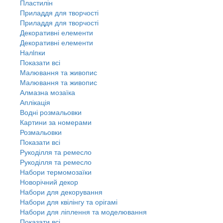
Пластилін
Приладдя для творчості
Приладдя для творчості
Декоративні елементи
Декоративні елементи
Налiпки
Показати всі
Малювання та живопис
Малювання та живопис
Алмазна мозаїка
Аплікація
Водні розмальовки
Картини за номерами
Розмальовки
Показати всі
Рукоділля та ремесло
Рукоділля та ремесло
Набори термомозаїки
Новорічний декор
Набори для декорування
Набори для квілінгу та орігамі
Набори для ліплення та моделювання
Показати всі