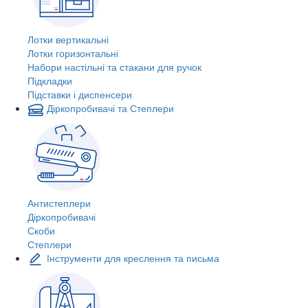
Лотки вертикальні
Лотки горизонтальні
Набори настільні та стакани для ручок
Підкладки
Підставки і диспенсери
Діркопробивачі та Степлери
Антистеплери
Діркопробивачі
Скоби
Степлери
Інструменти для креслення та письма