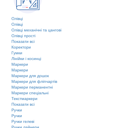
Олівці
Олівці
Олівці механічні та цангові
Олівці прості
Показати всі
Коректори
Гумки
Лінійки і косинці
Маркери
Маркери
Маркери для дошок
Маркери для фліпчартів
Маркери перманентні
Маркери спеціальні
Текстмаркери
Показати всі
Ручки
Ручки
Ручки гелеві
Ручки лайнери