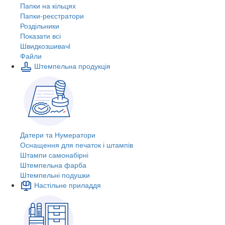
Папки на кільцях
Папки-реєстратори
Роздільники
Показати всі
Швидкозшивачi
Файли
Штемпельна продукція
Датери та Нумератори
Оснащення для печаток і штампів
Штампи самонабірні
Штемпельна фарба
Штемпельні подушки
Настільне приладдя