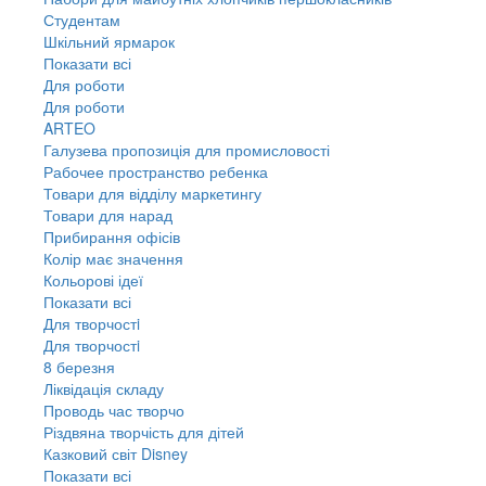
Студентам
Шкільний ярмарок
Показати всі
Для роботи
Для роботи
ARTEO
Галузева пропозиція для промисловості
Рабочее пространство ребенка
Товари для відділу маркетингу
Товари для нарад
Прибирання офісів
Колір має значення
Кольорові ідеї
Показати всі
Для творчостi
Для творчостi
8 березня
Ліквідація складу
Проводь час творчо
Різдвяна творчість для дітей
Казковий світ Disney
Показати всі