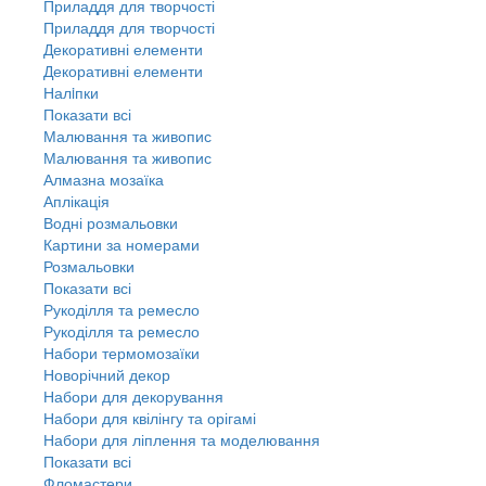
Приладдя для творчості
Приладдя для творчості
Декоративні елементи
Декоративні елементи
Налiпки
Показати всі
Малювання та живопис
Малювання та живопис
Алмазна мозаїка
Аплікація
Водні розмальовки
Картини за номерами
Розмальовки
Показати всі
Рукоділля та ремесло
Рукоділля та ремесло
Набори термомозаїки
Новорічний декор
Набори для декорування
Набори для квілінгу та орігамі
Набори для ліплення та моделювання
Показати всі
Фломастери