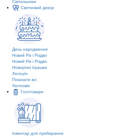
Світильники
Святковий декор
День народження
Новий Рік і Різдво
Новий Рік і Різдво
Новорічні іграшки
Хелоуін
Показати всі
Хелловін
Госптовари
Інвентар для прибирання