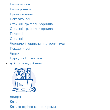
Ручки пір'яні
Ручки ролери
Ручки кулькові
Показати всі
Стрижні, грифелі, чорнила
Стрижні, грифелі, чорнила
Грифелі
Стрижні
Чорнило і чорнильні патрони, туш
Показати всі
Чинки
Циркулі і Готовальні
Офісні дрібниці
Бейджі
Клей
Клейка стрічка канцелярська