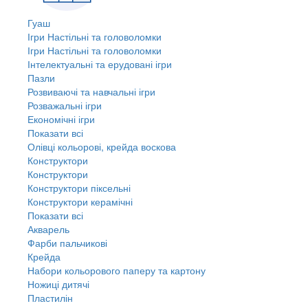
Гуаш
Ігри Настільні та головоломки
Ігри Настільні та головоломки
Інтелектуальні та ерудовані ігри
Пазли
Розвиваючі та навчальні ігри
Розважальні ігри
Економічні ігри
Показати всі
Олівці кольорові, крейда воскова
Конструктори
Конструктори
Конструктори піксельні
Конструктори керамічні
Показати всі
Акварель
Фарби пальчикові
Крейда
Набори кольорового паперу та картону
Ножиці дитячі
Пластилін