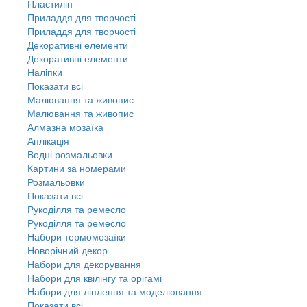
Пластилін
Приладдя для творчості
Приладдя для творчості
Декоративні елементи
Декоративні елементи
Налiпки
Показати всі
Малювання та живопис
Малювання та живопис
Алмазна мозаїка
Аплікація
Водні розмальовки
Картини за номерами
Розмальовки
Показати всі
Рукоділля та ремесло
Рукоділля та ремесло
Набори термомозаїки
Новорічний декор
Набори для декорування
Набори для квілінгу та орігамі
Набори для ліплення та моделювання
Показати всі