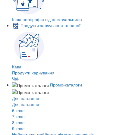
Інша поліграфія від постачальників
Продукти харчування та напої
Кава
Продукти харчування
Чай
Промо-каталоги
Для навчання
Для навчання
6 клас
7 клас
8 клас
9 клас
Набори для майбутніх дiвчаток першачкiв