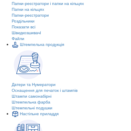
Папки-реєстратори і папки на кільцях
Папки на кільцях
Папки-реєстратори
Роздільники
Показати всі
Швидкозшивачi
Файли
Штемпельна продукція
Датери та Нумератори
Оснащення для печаток і штампів
Штампи самонабірні
Штемпельна фарба
Штемпельні подушки
Настільне приладдя