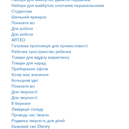
Набори для майбутніх хлопчиків першокласників
Студентам
Шкільний ярмарок
Показати всі
Для роботи
Для роботи
ARTEO
Галузева пропозиція для промисловості
Рабочее пространство ребенка
Товари для відділу маркетингу
Товари для нарад
Прибирання офісів
Колір має значення
Кольорові ідеї
Показати всі
Для творчостi
Для творчостi
8 березня
Ліквідація складу
Проводь час творчо
Різдвяна творчість для дітей
Казковий світ Disney