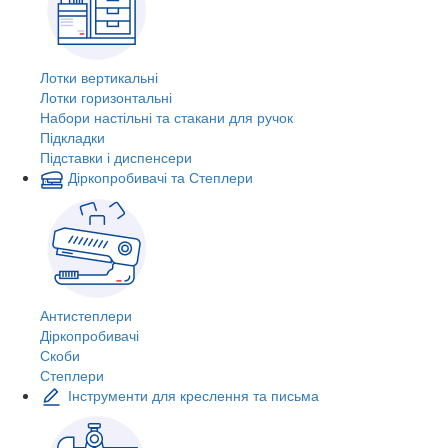
Лотки вертикальні
Лотки горизонтальні
Набори настільні та стакани для ручок
Підкладки
Підставки і диспенсери
Діркопробивачі та Степлери
Антистеплери
Діркопробивачі
Скоби
Степлери
Інструменти для креслення та письма