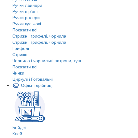
Ручки лайнери
Ручки пір'яні
Ручки ролери
Ручки кулькові
Показати всі
Стрижні, грифелі, чорнила
Стрижні, грифелі, чорнила
Грифелі
Стрижні
Чорнило і чорнильні патрони, туш
Показати всі
Чинки
Циркулі і Готовальні
Офісні дрібниці
Бейджі
Клей