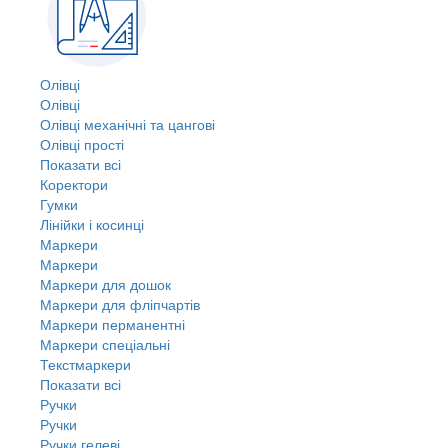
Олівці
Олівці
Олівці механічні та цангові
Олівці прості
Показати всі
Коректори
Гумки
Лінійки і косинці
Маркери
Маркери
Маркери для дошок
Маркери для фліпчартів
Маркери перманентні
Маркери спеціальні
Текстмаркери
Показати всі
Ручки
Ручки
Ручки гелеві