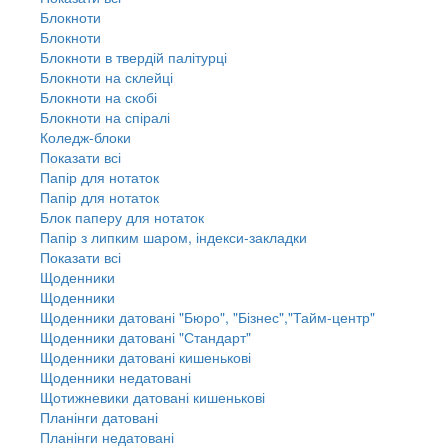
Блокноти
Блокноти
Блокноти в твердій палітурці
Блокноти на склейці
Блокноти на скобі
Блокноти на спіралі
Коледж-блоки
Показати всі
Папір для нотаток
Папір для нотаток
Блок паперу для нотаток
Папір з липким шаром, індекси-закладки
Показати всі
Щоденники
Щоденники
Щоденники датовані "Бюро", "Бізнес","Тайм-центр"
Щоденники датовані "Стандарт"
Щоденники датовані кишенькові
Щоденники недатовані
Щотижневики датовані кишенькові
Планінги датовані
Планінги недатовані