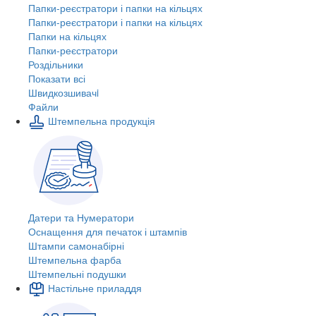
Папки-реєстратори і папки на кільцях
Папки-реєстратори і папки на кільцях
Папки на кільцях
Папки-реєстратори
Роздільники
Показати всі
Швидкозшивачi
Файли
Штемпельна продукція
Датери та Нумератори
Оснащення для печаток і штампів
Штампи самонабірні
Штемпельна фарба
Штемпельні подушки
Настільне приладдя