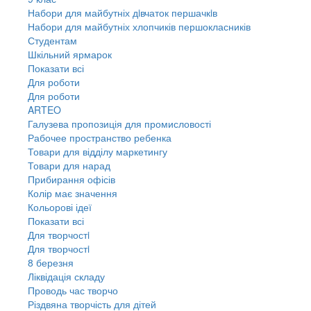
Набори для майбутніх дiвчаток першачкiв
Набори для майбутніх хлопчиків першокласників
Студентам
Шкільний ярмарок
Показати всі
Для роботи
Для роботи
ARTEO
Галузева пропозиція для промисловості
Рабочее пространство ребенка
Товари для відділу маркетингу
Товари для нарад
Прибирання офісів
Колір має значення
Кольорові ідеї
Показати всі
Для творчостi
Для творчостi
8 березня
Ліквідація складу
Проводь час творчо
Різдвяна творчість для дітей