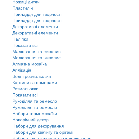
Ножиці дитячі
Пластилін
Приладдя для творчості
Приладдя для творчості
Декоративні елементи
Декоративні елементи
Налiпки
Показати всі
Малювання та живопис
Малювання та живопис
Алмазна мозаїка
Аплікація
Водні розмальовки
Картини за номерами
Розмальовки
Показати всі
Рукоділля та ремесло
Рукоділля та ремесло
Набори термомозаїки
Новорічний декор
Набори для декорування
Набори для квілінгу та орігамі
Набори для ліплення та моделювання