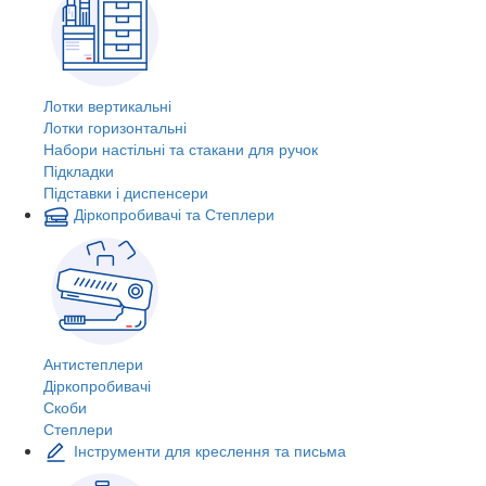
Лотки вертикальні
Лотки горизонтальні
Набори настільні та стакани для ручок
Підкладки
Підставки і диспенсери
Діркопробивачі та Степлери
Антистеплери
Діркопробивачі
Скоби
Степлери
Інструменти для креслення та письма