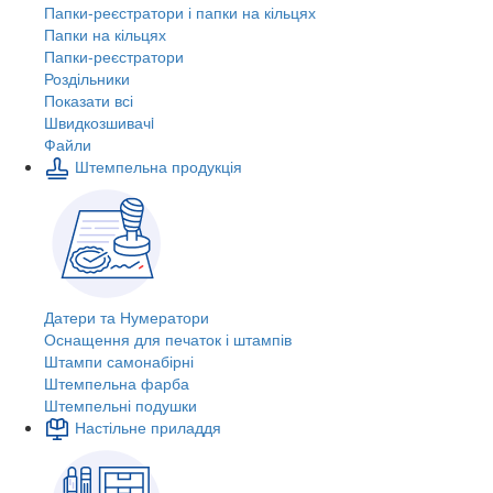
Папки-реєстратори і папки на кільцях
Папки на кільцях
Папки-реєстратори
Роздільники
Показати всі
Швидкозшивачi
Файли
Штемпельна продукція
Датери та Нумератори
Оснащення для печаток і штампів
Штампи самонабірні
Штемпельна фарба
Штемпельні подушки
Настільне приладдя