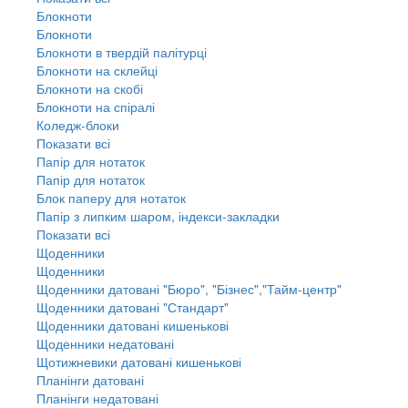
Блокноти
Блокноти
Блокноти в твердій палітурці
Блокноти на склейці
Блокноти на скобі
Блокноти на спіралі
Коледж-блоки
Показати всі
Папір для нотаток
Папір для нотаток
Блок паперу для нотаток
Папір з липким шаром, індекси-закладки
Показати всі
Щоденники
Щоденники
Щоденники датовані "Бюро", "Бізнес","Тайм-центр"
Щоденники датовані "Стандарт"
Щоденники датовані кишенькові
Щоденники недатовані
Щотижневики датовані кишенькові
Планінги датовані
Планінги недатовані