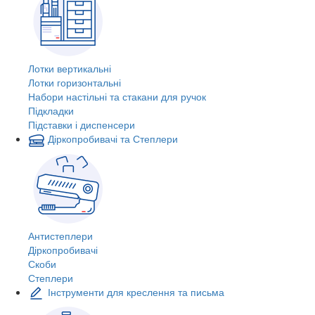
Лотки вертикальні
Лотки горизонтальні
Набори настільні та стакани для ручок
Підкладки
Підставки і диспенсери
Діркопробивачі та Степлери
Антистеплери
Діркопробивачі
Скоби
Степлери
Інструменти для креслення та письма