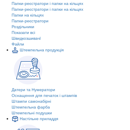
Папки-реєстратори і папки на кільцях
Папки-реєстратори і папки на кільцях
Папки на кільцях
Папки-реєстратори
Роздільники
Показати всі
Швидкозшивачi
Файли
Штемпельна продукція
Датери та Нумератори
Оснащення для печаток і штампів
Штампи самонабірні
Штемпельна фарба
Штемпельні подушки
Настільне приладдя