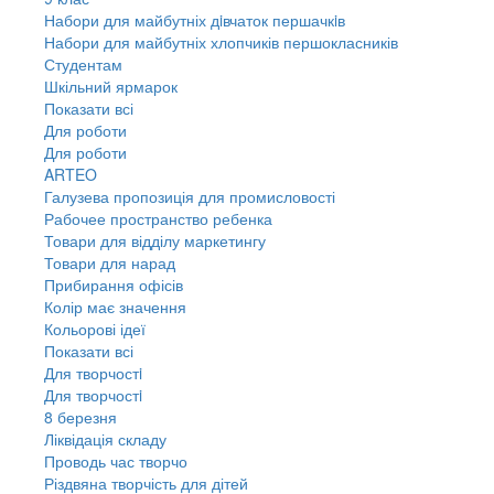
Набори для майбутніх дiвчаток першачкiв
Набори для майбутніх хлопчиків першокласників
Студентам
Шкільний ярмарок
Показати всі
Для роботи
Для роботи
ARTEO
Галузева пропозиція для промисловості
Рабочее пространство ребенка
Товари для відділу маркетингу
Товари для нарад
Прибирання офісів
Колір має значення
Кольорові ідеї
Показати всі
Для творчостi
Для творчостi
8 березня
Ліквідація складу
Проводь час творчо
Різдвяна творчість для дітей