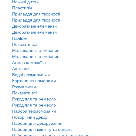
Ножиці дитячі
Пластилін
Приладдя для творчості
Приладдя для творчості
Декоративні елементи
Декоративні елементи
Налiпки
Показати всі
Малювання та живопис
Малювання та живопис
Алмазна мозаїка
Аплікація
Водні розмальовки
Картини за номерами
Розмальовки
Показати всі
Рукоділля та ремесло
Рукоділля та ремесло
Набори термомозаїки
Новорічний декор
Набори для декорування
Набори для квілінгу та орігамі
Набори для ліплення та моделювання