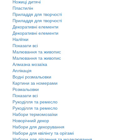
Ножиці дитячі
Пластилін
Приладдя для творчості
Приладдя для творчості
Декоративні елементи
Декоративні елементи
Налiпки
Показати всі
Малювання та живопис
Малювання та живопис
Алмазна мозаїка
Аплікація
Водні розмальовки
Картини за номерами
Розмальовки
Показати всі
Рукоділля та ремесло
Рукоділля та ремесло
Набори термомозаїки
Новорічний декор
Набори для декорування
Набори для квілінгу та орігамі
Набори для ліплення та моделювання