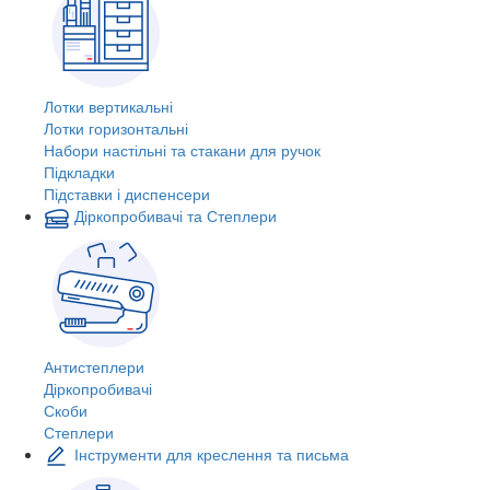
Лотки вертикальні
Лотки горизонтальні
Набори настільні та стакани для ручок
Підкладки
Підставки і диспенсери
Діркопробивачі та Степлери
Антистеплери
Діркопробивачі
Скоби
Степлери
Інструменти для креслення та письма