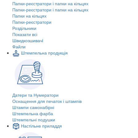
Папки-реєстратори і папки на кільцях
Папки-реєстратори і папки на кільцях
Папки на кільцях
Папки-реєстратори
Роздільники
Показати всі
Швидкозшивачi
Файли
Штемпельна продукція
Датери та Нумератори
Оснащення для печаток і штампів
Штампи самонабірні
Штемпельна фарба
Штемпельні подушки
Настільне приладдя