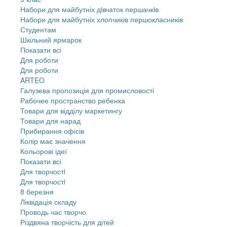
Набори для майбутніх дiвчаток першачкiв
Набори для майбутніх хлопчиків першокласників
Студентам
Шкільний ярмарок
Показати всі
Для роботи
Для роботи
ARTEO
Галузева пропозиція для промисловості
Рабочее пространство ребенка
Товари для відділу маркетингу
Товари для нарад
Прибирання офісів
Колір має значення
Кольорові ідеї
Показати всі
Для творчостi
Для творчостi
8 березня
Ліквідація складу
Проводь час творчо
Різдвяна творчість для дітей