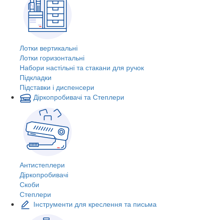
Лотки вертикальні
Лотки горизонтальні
Набори настільні та стакани для ручок
Підкладки
Підставки і диспенсери
Діркопробивачі та Степлери
Антистеплери
Діркопробивачі
Скоби
Степлери
Інструменти для креслення та письма