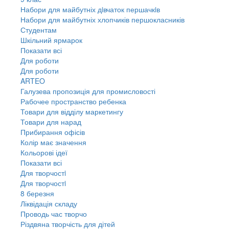
Набори для майбутніх дiвчаток першачкiв
Набори для майбутніх хлопчиків першокласників
Студентам
Шкільний ярмарок
Показати всі
Для роботи
Для роботи
ARTEO
Галузева пропозиція для промисловості
Рабочее пространство ребенка
Товари для відділу маркетингу
Товари для нарад
Прибирання офісів
Колір має значення
Кольорові ідеї
Показати всі
Для творчостi
Для творчостi
8 березня
Ліквідація складу
Проводь час творчо
Різдвяна творчість для дітей