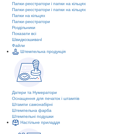
Папки-реєстратори і папки на кільцях
Папки-реєстратори і папки на кільцях
Папки на кільцях
Папки-реєстратори
Роздільники
Показати всі
Швидкозшивачi
Файли
Штемпельна продукція
Датери та Нумератори
Оснащення для печаток і штампів
Штампи самонабірні
Штемпельна фарба
Штемпельні подушки
Настільне приладдя