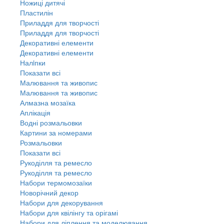
Ножиці дитячі
Пластилін
Приладдя для творчості
Приладдя для творчості
Декоративні елементи
Декоративні елементи
Налiпки
Показати всі
Малювання та живопис
Малювання та живопис
Алмазна мозаїка
Аплікація
Водні розмальовки
Картини за номерами
Розмальовки
Показати всі
Рукоділля та ремесло
Рукоділля та ремесло
Набори термомозаїки
Новорічний декор
Набори для декорування
Набори для квілінгу та орігамі
Набори для ліплення та моделювання