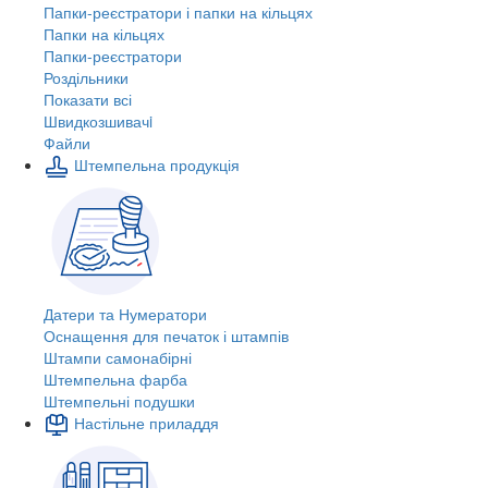
Папки-реєстратори і папки на кільцях
Папки на кільцях
Папки-реєстратори
Роздільники
Показати всі
Швидкозшивачi
Файли
Штемпельна продукція
Датери та Нумератори
Оснащення для печаток і штампів
Штампи самонабірні
Штемпельна фарба
Штемпельні подушки
Настільне приладдя