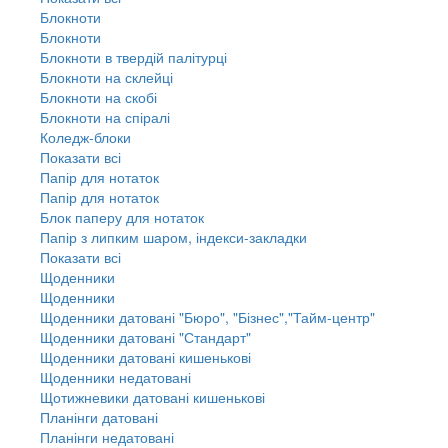
Блокноти
Блокноти
Блокноти в твердій палітурці
Блокноти на склейці
Блокноти на скобі
Блокноти на спіралі
Коледж-блоки
Показати всі
Папір для нотаток
Папір для нотаток
Блок паперу для нотаток
Папір з липким шаром, індекси-закладки
Показати всі
Щоденники
Щоденники
Щоденники датовані "Бюро", "Бізнес","Тайм-центр"
Щоденники датовані "Стандарт"
Щоденники датовані кишенькові
Щоденники недатовані
Щотижневики датовані кишенькові
Планінги датовані
Планінги недатовані