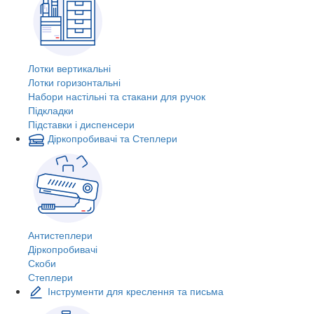
Лотки вертикальні
Лотки горизонтальні
Набори настільні та стакани для ручок
Підкладки
Підставки і диспенсери
Діркопробивачі та Степлери
Антистеплери
Діркопробивачі
Скоби
Степлери
Інструменти для креслення та письма