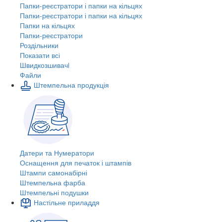
Папки-реєстратори і папки на кільцях
Папки-реєстратори і папки на кільцях
Папки на кільцях
Папки-реєстратори
Роздільники
Показати всі
Швидкозшивачi
Файли
Штемпельна продукція
Датери та Нумератори
Оснащення для печаток і штампів
Штампи самонабірні
Штемпельна фарба
Штемпельні подушки
Настільне приладдя