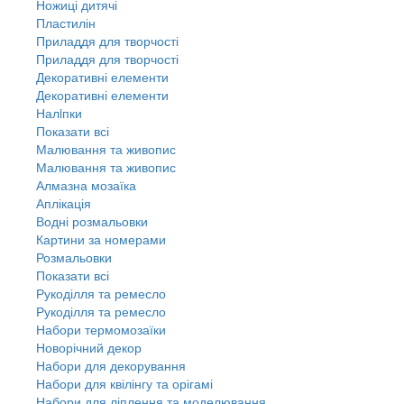
Ножиці дитячі
Пластилін
Приладдя для творчості
Приладдя для творчості
Декоративні елементи
Декоративні елементи
Налiпки
Показати всі
Малювання та живопис
Малювання та живопис
Алмазна мозаїка
Аплікація
Водні розмальовки
Картини за номерами
Розмальовки
Показати всі
Рукоділля та ремесло
Рукоділля та ремесло
Набори термомозаїки
Новорічний декор
Набори для декорування
Набори для квілінгу та орігамі
Набори для ліплення та моделювання