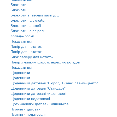
Блокноти
Блокноти
Блокноти в твердій палітурці
Блокноти на склейці
Блокноти на скобі
Блокноти на спіралі
Коледж-блоки
Показати всі
Папір для нотаток
Папір для нотаток
Блок паперу для нотаток
Папір з липким шаром, індекси-закладки
Показати всі
Щоденники
Щоденники
Щоденники датовані "Бюро", "Бізнес","Тайм-центр"
Щоденники датовані "Стандарт"
Щоденники датовані кишенькові
Щоденники недатовані
Щотижневики датовані кишенькові
Планінги датовані
Планінги недатовані