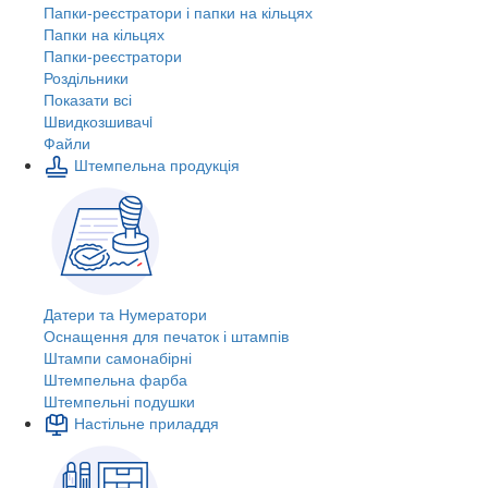
Папки-реєстратори і папки на кільцях
Папки на кільцях
Папки-реєстратори
Роздільники
Показати всі
Швидкозшивачi
Файли
Штемпельна продукція
Датери та Нумератори
Оснащення для печаток і штампів
Штампи самонабірні
Штемпельна фарба
Штемпельні подушки
Настільне приладдя