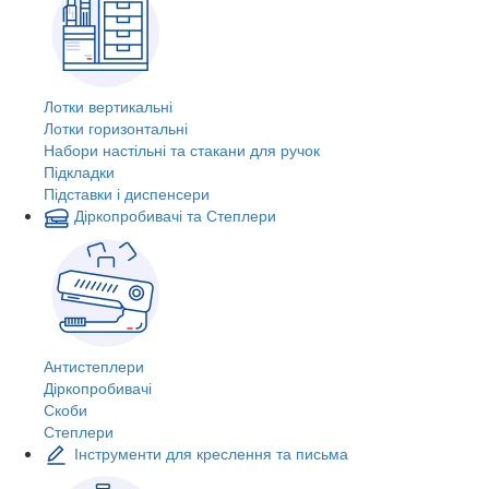
Лотки вертикальні
Лотки горизонтальні
Набори настільні та стакани для ручок
Підкладки
Підставки і диспенсери
Діркопробивачі та Степлери
Антистеплери
Діркопробивачі
Скоби
Степлери
Інструменти для креслення та письма