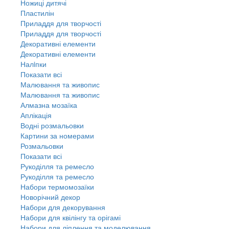
Ножиці дитячі
Пластилін
Приладдя для творчості
Приладдя для творчості
Декоративні елементи
Декоративні елементи
Налiпки
Показати всі
Малювання та живопис
Малювання та живопис
Алмазна мозаїка
Аплікація
Водні розмальовки
Картини за номерами
Розмальовки
Показати всі
Рукоділля та ремесло
Рукоділля та ремесло
Набори термомозаїки
Новорічний декор
Набори для декорування
Набори для квілінгу та орігамі
Набори для ліплення та моделювання