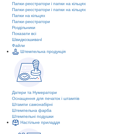
Папки-реєстратори і папки на кільцях
Папки-реєстратори і папки на кільцях
Папки на кільцях
Папки-реєстратори
Роздільники
Показати всі
Швидкозшивачi
Файли
Штемпельна продукція
Датери та Нумератори
Оснащення для печаток і штампів
Штампи самонабірні
Штемпельна фарба
Штемпельні подушки
Настільне приладдя