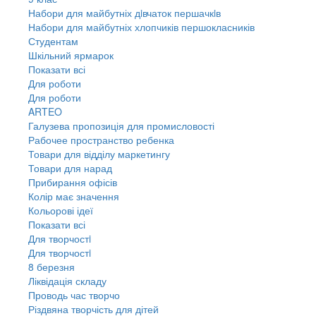
Набори для майбутніх дiвчаток першачкiв
Набори для майбутніх хлопчиків першокласників
Студентам
Шкільний ярмарок
Показати всі
Для роботи
Для роботи
ARTEO
Галузева пропозиція для промисловості
Рабочее пространство ребенка
Товари для відділу маркетингу
Товари для нарад
Прибирання офісів
Колір має значення
Кольорові ідеї
Показати всі
Для творчостi
Для творчостi
8 березня
Ліквідація складу
Проводь час творчо
Різдвяна творчість для дітей