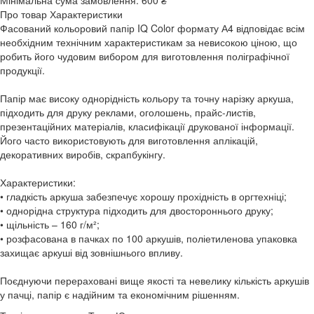
Мінімальна сума замовлення:
600 ₴
Про товар
Характеристики
Фасований кольоровий папір IQ Color формату А4 відповідає всім
необхідним технічним характеристикам за невисокою ціною, що
робить його чудовим вибором для виготовлення поліграфічної
продукції.
Папір має високу однорідність кольору та точну нарізку аркуша,
підходить для друку реклами, оголошень, прайс-листів,
презентаційних матеріалів, класифікації друкованої інформації.
Його часто використовують для виготовлення аплікацій,
декоративних виробів, скрапбукінгу.
Характеристики:
• гладкість аркуша забезпечує хорошу прохідність в оргтехніці;
• однорідна структура підходить для двостороннього друку;
• щільність – 160 г/м²;
• розфасована в пачках по 100 аркушів, поліетиленова упаковка
захищає аркуші від зовнішнього впливу.
Поєднуючи перераховані вище якості та невелику кількість аркушів
у пачці, папір є надійним та економічним рішенням.