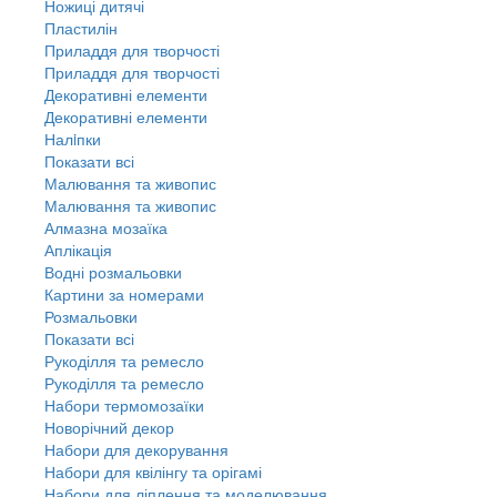
Ножиці дитячі
Пластилін
Приладдя для творчості
Приладдя для творчості
Декоративні елементи
Декоративні елементи
Налiпки
Показати всі
Малювання та живопис
Малювання та живопис
Алмазна мозаїка
Аплікація
Водні розмальовки
Картини за номерами
Розмальовки
Показати всі
Рукоділля та ремесло
Рукоділля та ремесло
Набори термомозаїки
Новорічний декор
Набори для декорування
Набори для квілінгу та орігамі
Набори для ліплення та моделювання