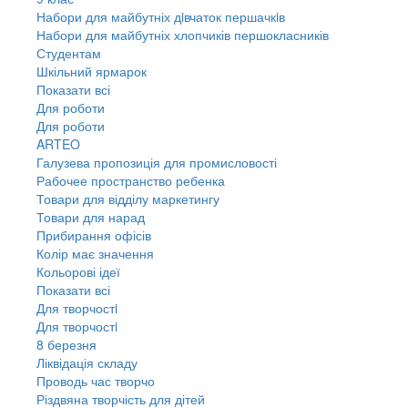
Набори для майбутніх дiвчаток першачкiв
Набори для майбутніх хлопчиків першокласників
Студентам
Шкільний ярмарок
Показати всі
Для роботи
Для роботи
ARTEO
Галузева пропозиція для промисловості
Рабочее пространство ребенка
Товари для відділу маркетингу
Товари для нарад
Прибирання офісів
Колір має значення
Кольорові ідеї
Показати всі
Для творчостi
Для творчостi
8 березня
Ліквідація складу
Проводь час творчо
Різдвяна творчість для дітей