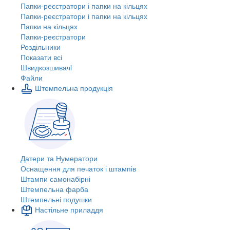
Папки-реєстратори і папки на кільцях
Папки-реєстратори і папки на кільцях
Папки на кільцях
Папки-реєстратори
Роздільники
Показати всі
Швидкозшивачi
Файли
Штемпельна продукція
Датери та Нумератори
Оснащення для печаток і штампів
Штампи самонабірні
Штемпельна фарба
Штемпельні подушки
Настільне приладдя