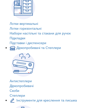
Лотки вертикальні
Лотки горизонтальні
Набори настільні та стакани для ручок
Підкладки
Підставки і диспенсери
Діркопробивачі та Степлери
Антистеплери
Діркопробивачі
Скоби
Степлери
Інструменти для креслення та письма