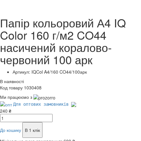
Папір кольоровий А4 IQ
Color 160 г/м2 CO44
насичений коралово-
червоний 100 арк
Артикул: IQCol A4/160 CO44/100арк
В наявності
Код товару 1030408
Ми працюємо з
Для оптових замовників
240 ₴
До кошику
В 1 клік