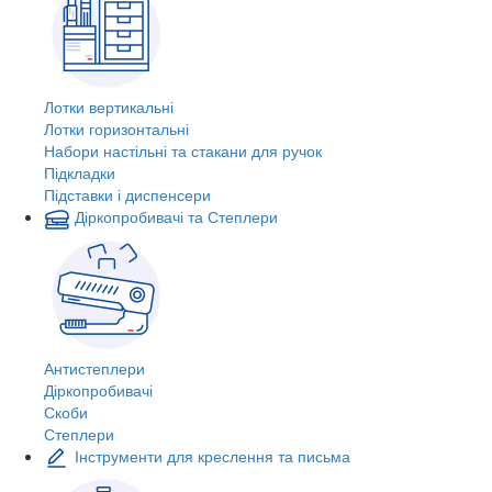
Лотки вертикальні
Лотки горизонтальні
Набори настільні та стакани для ручок
Підкладки
Підставки і диспенсери
Діркопробивачі та Степлери
Антистеплери
Діркопробивачі
Скоби
Степлери
Інструменти для креслення та письма