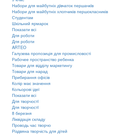
Набори для майбутніх дiвчаток першачкiв
Набори для майбутніх хлопчиків першокласників
Студентам
Шкільний ярмарок
Показати всі
Для роботи
Для роботи
ARTEO
Галузева пропозиція для промисловості
Рабочее пространство ребенка
Товари для відділу маркетингу
Товари для нарад
Прибирання офісів
Колір має значення
Кольорові ідеї
Показати всі
Для творчостi
Для творчостi
8 березня
Ліквідація складу
Проводь час творчо
Різдвяна творчість для дітей