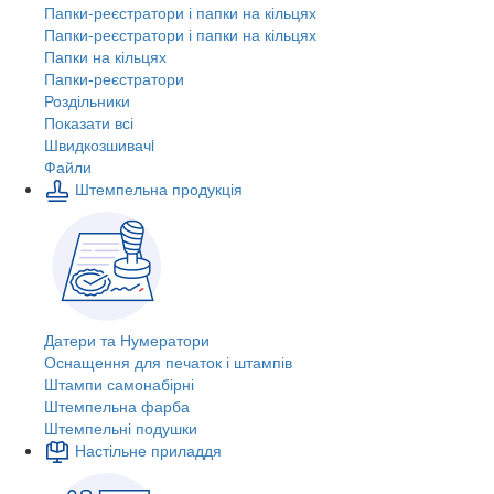
Папки-реєстратори і папки на кільцях
Папки-реєстратори і папки на кільцях
Папки на кільцях
Папки-реєстратори
Роздільники
Показати всі
Швидкозшивачi
Файли
Штемпельна продукція
Датери та Нумератори
Оснащення для печаток і штампів
Штампи самонабірні
Штемпельна фарба
Штемпельні подушки
Настільне приладдя