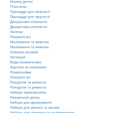
Ножиці дитячі
Пластилін
Приладдя для творчості
Приладдя для творчості
Декоративні елементи
Декоративні елементи
Налiпки
Показати всі
Малювання та живопис
Малювання та живопис
Алмазна мозаїка
Аплікація
Водні розмальовки
Картини за номерами
Розмальовки
Показати всі
Рукоділля та ремесло
Рукоділля та ремесло
Набори термомозаїки
Новорічний декор
Набори для декорування
Набори для квілінгу та орігамі
Набори для ліплення та моделювання