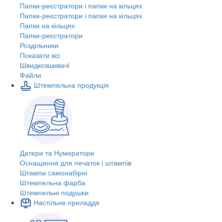
Папки-реєстратори і папки на кільцях
Папки-реєстратори і папки на кільцях
Папки на кільцях
Папки-реєстратори
Роздільники
Показати всі
Швидкозшивачi
Файли
Штемпельна продукція
Датери та Нумератори
Оснащення для печаток і штампів
Штампи самонабірні
Штемпельна фарба
Штемпельні подушки
Настільне приладдя