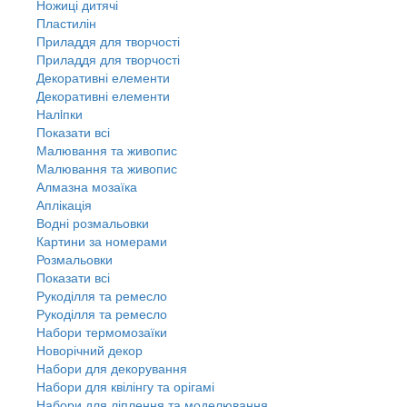
Ножиці дитячі
Пластилін
Приладдя для творчості
Приладдя для творчості
Декоративні елементи
Декоративні елементи
Налiпки
Показати всі
Малювання та живопис
Малювання та живопис
Алмазна мозаїка
Аплікація
Водні розмальовки
Картини за номерами
Розмальовки
Показати всі
Рукоділля та ремесло
Рукоділля та ремесло
Набори термомозаїки
Новорічний декор
Набори для декорування
Набори для квілінгу та орігамі
Набори для ліплення та моделювання