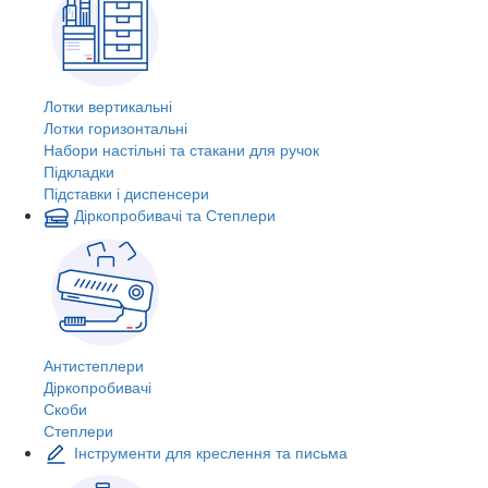
Лотки вертикальні
Лотки горизонтальні
Набори настільні та стакани для ручок
Підкладки
Підставки і диспенсери
Діркопробивачі та Степлери
Антистеплери
Діркопробивачі
Скоби
Степлери
Інструменти для креслення та письма