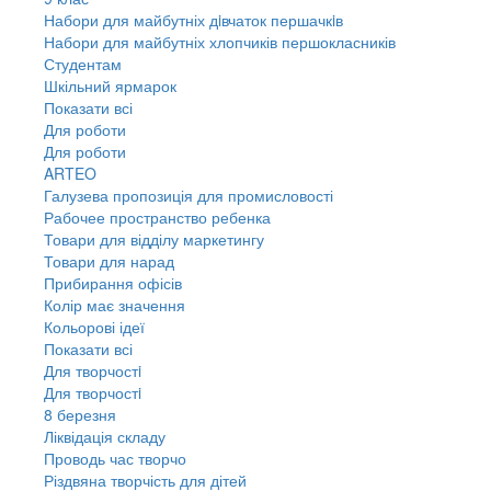
Набори для майбутніх дiвчаток першачкiв
Набори для майбутніх хлопчиків першокласників
Студентам
Шкільний ярмарок
Показати всі
Для роботи
Для роботи
ARTEO
Галузева пропозиція для промисловості
Рабочее пространство ребенка
Товари для відділу маркетингу
Товари для нарад
Прибирання офісів
Колір має значення
Кольорові ідеї
Показати всі
Для творчостi
Для творчостi
8 березня
Ліквідація складу
Проводь час творчо
Різдвяна творчість для дітей