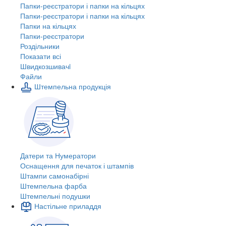
Папки-реєстратори і папки на кільцях
Папки-реєстратори і папки на кільцях
Папки на кільцях
Папки-реєстратори
Роздільники
Показати всі
Швидкозшивачi
Файли
Штемпельна продукція
Датери та Нумератори
Оснащення для печаток і штампів
Штампи самонабірні
Штемпельна фарба
Штемпельні подушки
Настільне приладдя