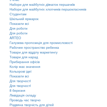
Набори для майбутніх дiвчаток першачкiв
Набори для майбутніх хлопчиків першокласників
Студентам
Шкільний ярмарок
Показати всі
Для роботи
Для роботи
ARTEO
Галузева пропозиція для промисловості
Рабочее пространство ребенка
Товари для відділу маркетингу
Товари для нарад
Прибирання офісів
Колір має значення
Кольорові ідеї
Показати всі
Для творчостi
Для творчостi
8 березня
Ліквідація складу
Проводь час творчо
Різдвяна творчість для дітей