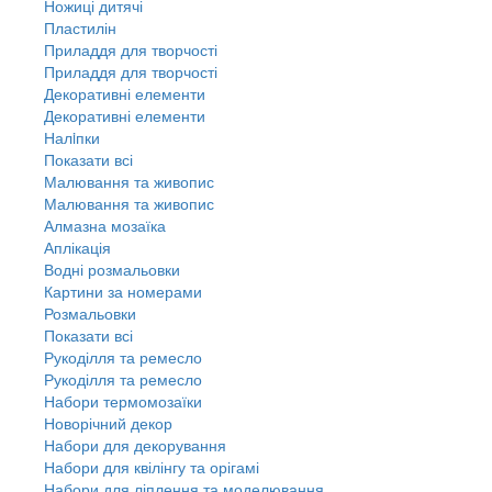
Ножиці дитячі
Пластилін
Приладдя для творчості
Приладдя для творчості
Декоративні елементи
Декоративні елементи
Налiпки
Показати всі
Малювання та живопис
Малювання та живопис
Алмазна мозаїка
Аплікація
Водні розмальовки
Картини за номерами
Розмальовки
Показати всі
Рукоділля та ремесло
Рукоділля та ремесло
Набори термомозаїки
Новорічний декор
Набори для декорування
Набори для квілінгу та орігамі
Набори для ліплення та моделювання