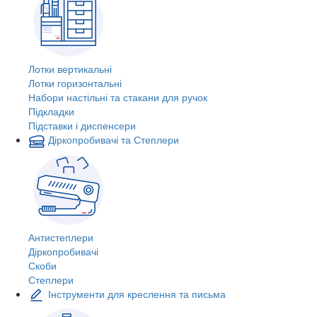
Лотки вертикальні
Лотки горизонтальні
Набори настільні та стакани для ручок
Підкладки
Підставки і диспенсери
Діркопробивачі та Степлери
Антистеплери
Діркопробивачі
Скоби
Степлери
Інструменти для креслення та письма