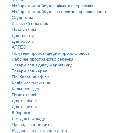
Набори для майбутніх дiвчаток першачкiв
Набори для майбутніх хлопчиків першокласників
Студентам
Шкільний ярмарок
Показати всі
Для роботи
Для роботи
ARTEO
Галузева пропозиція для промисловості
Рабочее пространство ребенка
Товари для відділу маркетингу
Товари для нарад
Прибирання офісів
Колір має значення
Кольорові ідеї
Показати всі
Для творчостi
Для творчостi
8 березня
Ліквідація складу
Проводь час творчо
Різдвяна творчість для дітей