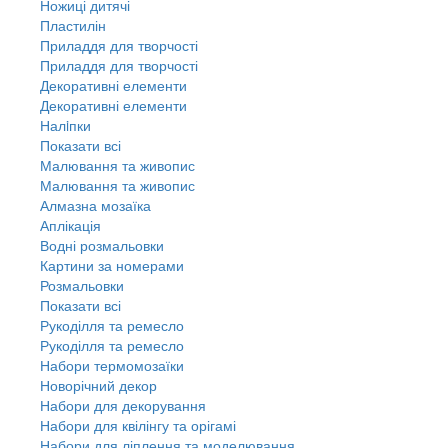
Ножиці дитячі
Пластилін
Приладдя для творчості
Приладдя для творчості
Декоративні елементи
Декоративні елементи
Налiпки
Показати всі
Малювання та живопис
Малювання та живопис
Алмазна мозаїка
Аплікація
Водні розмальовки
Картини за номерами
Розмальовки
Показати всі
Рукоділля та ремесло
Рукоділля та ремесло
Набори термомозаїки
Новорічний декор
Набори для декорування
Набори для квілінгу та орігамі
Набори для ліплення та моделювання