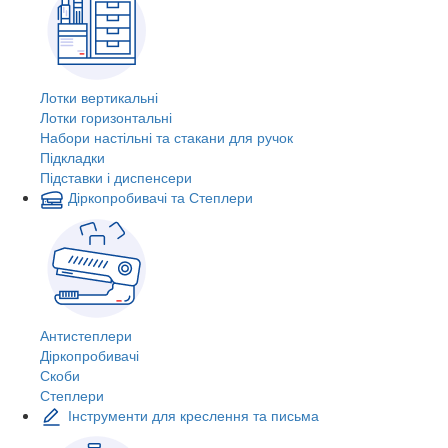
Лотки вертикальні
Лотки горизонтальні
Набори настільні та стакани для ручок
Підкладки
Підставки і диспенсери
Діркопробивачі та Степлери
Антистеплери
Діркопробивачі
Скоби
Степлери
Інструменти для креслення та письма