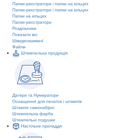
Папки-реєстратори і папки на кільцях
Папки-реєстратори і папки на кільцях
Папки на кільцях
Папки-реєстратори
Роздільники
Показати всі
Швидкозшивачi
Файли
Штемпельна продукція
Датери та Нумератори
Оснащення для печаток і штампів
Штампи самонабірні
Штемпельна фарба
Штемпельні подушки
Настільне приладдя