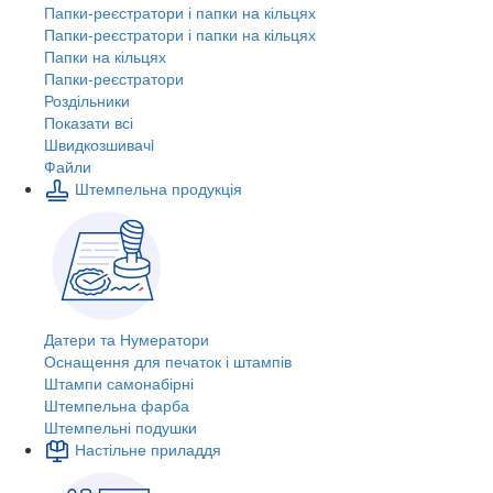
Папки-реєстратори і папки на кільцях
Папки-реєстратори і папки на кільцях
Папки на кільцях
Папки-реєстратори
Роздільники
Показати всі
Швидкозшивачi
Файли
Штемпельна продукція
Датери та Нумератори
Оснащення для печаток і штампів
Штампи самонабірні
Штемпельна фарба
Штемпельні подушки
Настільне приладдя