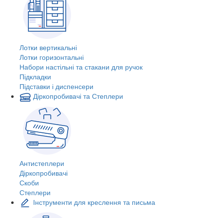
Лотки вертикальні
Лотки горизонтальні
Набори настільні та стакани для ручок
Підкладки
Підставки і диспенсери
Діркопробивачі та Степлери
Антистеплери
Діркопробивачі
Скоби
Степлери
Інструменти для креслення та письма