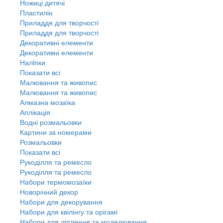
Ножиці дитячі
Пластилін
Приладдя для творчості
Приладдя для творчості
Декоративні елементи
Декоративні елементи
Налiпки
Показати всі
Малювання та живопис
Малювання та живопис
Алмазна мозаїка
Аплікація
Водні розмальовки
Картини за номерами
Розмальовки
Показати всі
Рукоділля та ремесло
Рукоділля та ремесло
Набори термомозаїки
Новорічний декор
Набори для декорування
Набори для квілінгу та орігамі
Набори для ліплення та моделювання