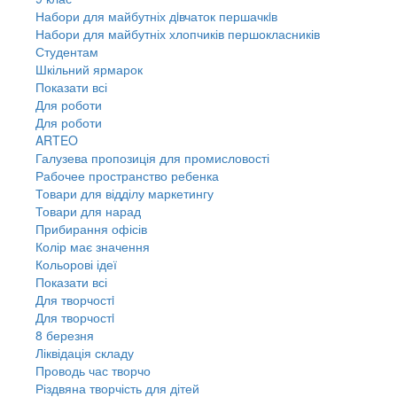
Набори для майбутніх дiвчаток першачкiв
Набори для майбутніх хлопчиків першокласників
Студентам
Шкільний ярмарок
Показати всі
Для роботи
Для роботи
ARTEO
Галузева пропозиція для промисловості
Рабочее пространство ребенка
Товари для відділу маркетингу
Товари для нарад
Прибирання офісів
Колір має значення
Кольорові ідеї
Показати всі
Для творчостi
Для творчостi
8 березня
Ліквідація складу
Проводь час творчо
Різдвяна творчість для дітей