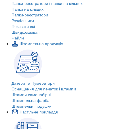
Папки-реєстратори і папки на кільцях
Папки на кільцях
Папки-реєстратори
Роздільники
Показати всі
Швидкозшивачi
Файли
Штемпельна продукція
Датери та Нумератори
Оснащення для печаток і штампів
Штампи самонабірні
Штемпельна фарба
Штемпельні подушки
Настільне приладдя