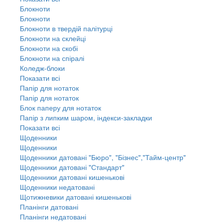
Блокноти
Блокноти
Блокноти в твердій палітурці
Блокноти на склейці
Блокноти на скобі
Блокноти на спіралі
Коледж-блоки
Показати всі
Папір для нотаток
Папір для нотаток
Блок паперу для нотаток
Папір з липким шаром, індекси-закладки
Показати всі
Щоденники
Щоденники
Щоденники датовані "Бюро", "Бізнес","Тайм-центр"
Щоденники датовані "Стандарт"
Щоденники датовані кишенькові
Щоденники недатовані
Щотижневики датовані кишенькові
Планінги датовані
Планінги недатовані