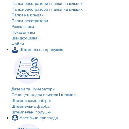
Папки-реєстратори і папки на кільцях
Папки-реєстратори і папки на кільцях
Папки на кільцях
Папки-реєстратори
Роздільники
Показати всі
Швидкозшивачi
Файли
Штемпельна продукція
Датери та Нумератори
Оснащення для печаток і штампів
Штампи самонабірні
Штемпельна фарба
Штемпельні подушки
Настільне приладдя