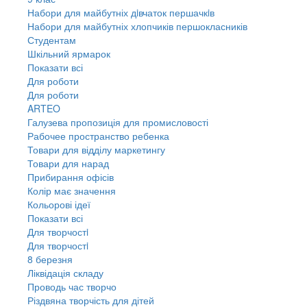
Набори для майбутніх дiвчаток першачкiв
Набори для майбутніх хлопчиків першокласників
Студентам
Шкільний ярмарок
Показати всі
Для роботи
Для роботи
ARTEO
Галузева пропозиція для промисловості
Рабочее пространство ребенка
Товари для відділу маркетингу
Товари для нарад
Прибирання офісів
Колір має значення
Кольорові ідеї
Показати всі
Для творчостi
Для творчостi
8 березня
Ліквідація складу
Проводь час творчо
Різдвяна творчість для дітей