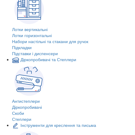
Лотки вертикальні
Лотки горизонтальні
Набори настільні та стакани для ручок
Підкладки
Підставки і диспенсери
Діркопробивачі та Степлери
Антистеплери
Діркопробивачі
Скоби
Степлери
Інструменти для креслення та письма