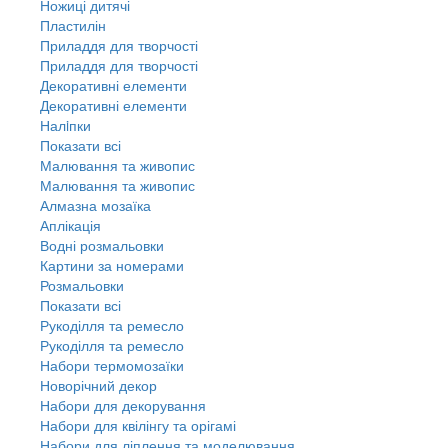
Ножиці дитячі
Пластилін
Приладдя для творчості
Приладдя для творчості
Декоративні елементи
Декоративні елементи
Налiпки
Показати всі
Малювання та живопис
Малювання та живопис
Алмазна мозаїка
Аплікація
Водні розмальовки
Картини за номерами
Розмальовки
Показати всі
Рукоділля та ремесло
Рукоділля та ремесло
Набори термомозаїки
Новорічний декор
Набори для декорування
Набори для квілінгу та орігамі
Набори для ліплення та моделювання