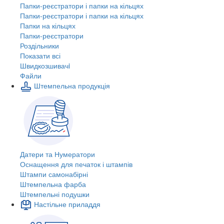
Папки-реєстратори і папки на кільцях
Папки-реєстратори і папки на кільцях
Папки на кільцях
Папки-реєстратори
Роздільники
Показати всі
Швидкозшивачi
Файли
Штемпельна продукція
Датери та Нумератори
Оснащення для печаток і штампів
Штампи самонабірні
Штемпельна фарба
Штемпельні подушки
Настільне приладдя