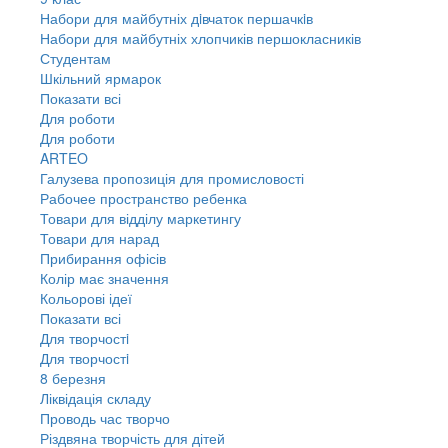
Набори для майбутніх дiвчаток першачкiв
Набори для майбутніх хлопчиків першокласників
Студентам
Шкільний ярмарок
Показати всі
Для роботи
Для роботи
ARTEO
Галузева пропозиція для промисловості
Рабочее пространство ребенка
Товари для відділу маркетингу
Товари для нарад
Прибирання офісів
Колір має значення
Кольорові ідеї
Показати всі
Для творчостi
Для творчостi
8 березня
Ліквідація складу
Проводь час творчо
Різдвяна творчість для дітей