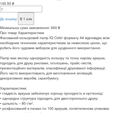
145.50 ₴
До кошику
В 1 клік
Мінімальна сума замовлення:
600 ₴
Про товар
Характеристики
Фасований кольоровий папір IQ Color формату А4 відповідає всім
необхідним технічним характеристикам за невисокою ціною, що
робить його чудовим вибором для щоденного використання.
Папір має високу однорідність кольору та точну нарізку аркуша,
підходить для друку реклами, оголошень, прайс-листів,
презентаційних матеріалів, класифікації друкованої інформації.
Його часто використовують для виготовлення аплікацій,
декоративних виробів, скрапбукінгу.
Характеристики:
• гладкість аркуша забезпечує хорошу прохідність в оргтехніці;
• однорідна структура підходить для двостороннього друку;
• щільність – 80 г/м²;
• розфасований в пачках по 100 аркушів, поліетиленова упаковка