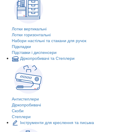
Лотки вертикальні
Лотки горизонтальні
Набори настільні та стакани для ручок
Підкладки
Підставки і диспенсери
Діркопробивачі та Степлери
Антистеплери
Діркопробивачі
Скоби
Степлери
Інструменти для креслення та письма