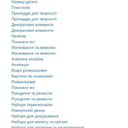
Ножиці дитячі
Пластилін
Приладдя для творчості
Приладдя для творчості
Декоративні елементи
Декоративні елементи
Налiпки
Показати всі
Малювання та живопис
Малювання та живопис
Алмазна мозаїка
Аплікація
Водні розмальовки
Картини за номерами
Розмальовки
Показати всі
Рукоділля та ремесло
Рукоділля та ремесло
Набори термомозаїки
Новорічний декор
Набори для декорування
Набори для квілінгу та орігамі
Набори для ліплення та моделювання