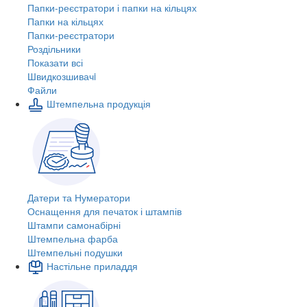
Папки-реєстратори і папки на кільцях
Папки на кільцях
Папки-реєстратори
Роздільники
Показати всі
Швидкозшивачi
Файли
Штемпельна продукція
Датери та Нумератори
Оснащення для печаток і штампів
Штампи самонабірні
Штемпельна фарба
Штемпельні подушки
Настільне приладдя