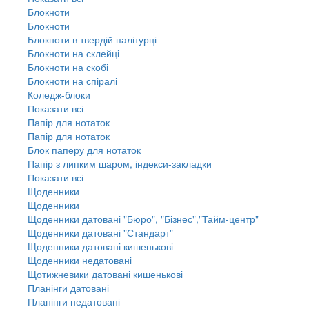
Блокноти
Блокноти
Блокноти в твердій палітурці
Блокноти на склейці
Блокноти на скобі
Блокноти на спіралі
Коледж-блоки
Показати всі
Папір для нотаток
Папір для нотаток
Блок паперу для нотаток
Папір з липким шаром, індекси-закладки
Показати всі
Щоденники
Щоденники
Щоденники датовані "Бюро", "Бізнес","Тайм-центр"
Щоденники датовані "Стандарт"
Щоденники датовані кишенькові
Щоденники недатовані
Щотижневики датовані кишенькові
Планінги датовані
Планінги недатовані