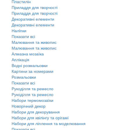
Пластилін
Приладдя для творчості
Приладдя для творчості
Декоративні елементи
Декоративні елементи
Налiпки
Показати всі
Малювання та живопис
Малювання та живопис
Алмазна мозаїка
Аплікація
Водні розмальовки
Картини за номерами
Розмальовки
Показати всі
Рукоділля та ремесло
Рукоділля та ремесло
Набори термомозаїки
Новорічний декор
Набори для декорування
Набори для квілінгу та орігамі
Набори для ліплення та моделювання
Показати всі