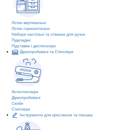
Лотки вертикальні
Лотки горизонтальні
Набори настільні та стакани для ручок
Підкладки
Підставки і диспенсери
Діркопробивачі та Степлери
Антистеплери
Діркопробивачі
Скоби
Степлери
Інструменти для креслення та письма