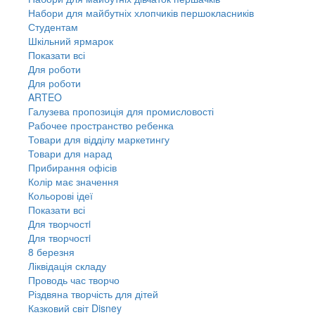
Набори для майбутніх хлопчиків першокласників
Студентам
Шкільний ярмарок
Показати всі
Для роботи
Для роботи
ARTEO
Галузева пропозиція для промисловості
Рабочее пространство ребенка
Товари для відділу маркетингу
Товари для нарад
Прибирання офісів
Колір має значення
Кольорові ідеї
Показати всі
Для творчостi
Для творчостi
8 березня
Ліквідація складу
Проводь час творчо
Різдвяна творчість для дітей
Казковий світ Disney