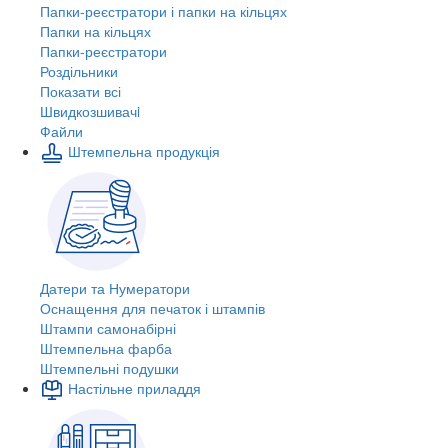
Папки-реєстратори і папки на кільцях
Папки на кільцях
Папки-реєстратори
Роздільники
Показати всі
Швидкозшивачi
Файли
Штемпельна продукція
Датери та Нумератори
Оснащення для печаток і штампів
Штампи самонабірні
Штемпельна фарба
Штемпельні подушки
Настільне приладдя