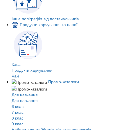
Інша поліграфія від постачальників
Продукти харчування та напої
Кава
Продукти харчування
Чай
Промо-каталоги
Для навчання
Для навчання
6 клас
7 клас
8 клас
9 клас
Набори для майбутніх дiвчаток першачкiв