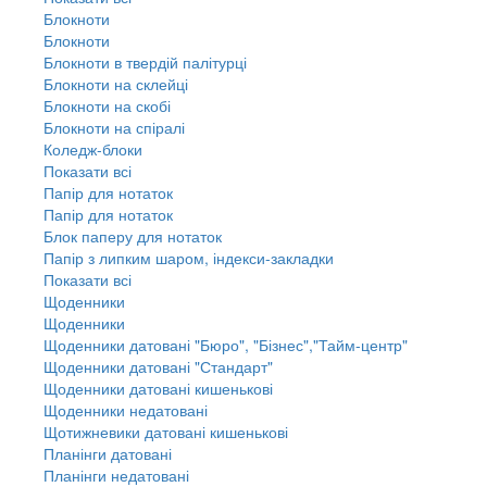
Блокноти
Блокноти
Блокноти в твердій палітурці
Блокноти на склейці
Блокноти на скобі
Блокноти на спіралі
Коледж-блоки
Показати всі
Папір для нотаток
Папір для нотаток
Блок паперу для нотаток
Папір з липким шаром, індекси-закладки
Показати всі
Щоденники
Щоденники
Щоденники датовані "Бюро", "Бізнес","Тайм-центр"
Щоденники датовані "Стандарт"
Щоденники датовані кишенькові
Щоденники недатовані
Щотижневики датовані кишенькові
Планінги датовані
Планінги недатовані