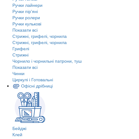
Ручки лайнери
Ручки пір'яні
Ручки ролери
Ручки кулькові
Показати всі
Стрижні, грифелі, чорнила
Стрижні, грифелі, чорнила
Грифелі
Стрижні
Чорнило і чорнильні патрони, туш
Показати всі
Чинки
Циркулі і Готовальні
Офісні дрібниці
Бейджі
Клей