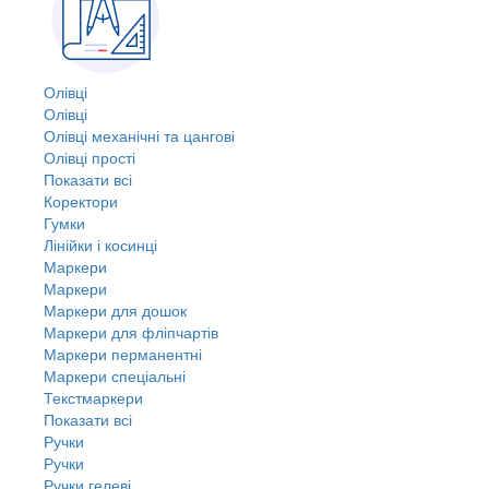
Олівці
Олівці
Олівці механічні та цангові
Олівці прості
Показати всі
Коректори
Гумки
Лінійки і косинці
Маркери
Маркери
Маркери для дошок
Маркери для фліпчартів
Маркери перманентні
Маркери спеціальні
Текстмаркери
Показати всі
Ручки
Ручки
Ручки гелеві