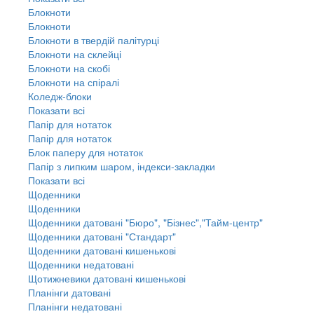
Блокноти
Блокноти
Блокноти в твердій палітурці
Блокноти на склейці
Блокноти на скобі
Блокноти на спіралі
Коледж-блоки
Показати всі
Папір для нотаток
Папір для нотаток
Блок паперу для нотаток
Папір з липким шаром, індекси-закладки
Показати всі
Щоденники
Щоденники
Щоденники датовані "Бюро", "Бізнес","Тайм-центр"
Щоденники датовані "Стандарт"
Щоденники датовані кишенькові
Щоденники недатовані
Щотижневики датовані кишенькові
Планінги датовані
Планінги недатовані