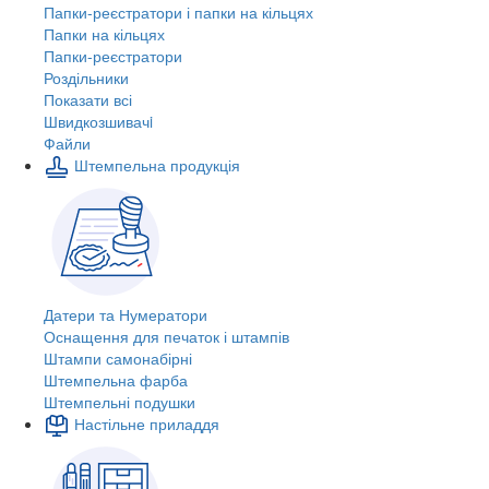
Папки-реєстратори і папки на кільцях
Папки на кільцях
Папки-реєстратори
Роздільники
Показати всі
Швидкозшивачi
Файли
Штемпельна продукція
Датери та Нумератори
Оснащення для печаток і штампів
Штампи самонабірні
Штемпельна фарба
Штемпельні подушки
Настільне приладдя