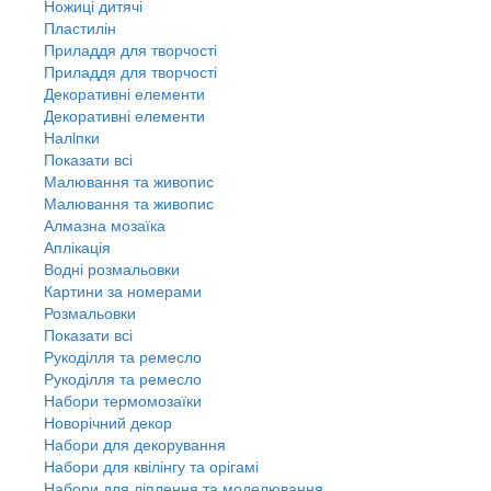
Ножиці дитячі
Пластилін
Приладдя для творчості
Приладдя для творчості
Декоративні елементи
Декоративні елементи
Налiпки
Показати всі
Малювання та живопис
Малювання та живопис
Алмазна мозаїка
Аплікація
Водні розмальовки
Картини за номерами
Розмальовки
Показати всі
Рукоділля та ремесло
Рукоділля та ремесло
Набори термомозаїки
Новорічний декор
Набори для декорування
Набори для квілінгу та орігамі
Набори для ліплення та моделювання