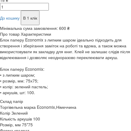
18 ₴
До кошику
В 1 клік
Мінімальна сума замовлення:
600 ₴
Про товар
Характеристики
Блок паперу Economix з липким шаром ідеально підходить для
створення і зберігання заміток на роботі та вдома, а також можна
використовувати як закладку для книг. Клей не залишає слідів після
відклеювання і дозволяє неодноразово переклеювати аркуш.
Блок паперу Economix:
• з липким шаром;
• розмір, мм: 75х75;
• колір: зелений пастель;
• аркушів, шт: 100.
Склад
папір
Торгівельна марка
Economix,Німеччина
Колір
Зелений
Кількість аркушів
100
Розмір, мм
75*75
Форма
квадрат