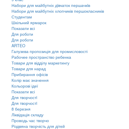
Набори для майбутніх дiвчаток першачкiв
Набори для майбутніх хлопчиків першокласників
Студентам
Шкільний ярмарок
Показати всі
Для роботи
Для роботи
ARTEO
Галузева пропозиція для промисловості
Рабочее пространство ребенка
Товари для відділу маркетингу
Товари для нарад
Прибирання офісів
Колір має значення
Кольорові ідеї
Показати всі
Для творчостi
Для творчостi
8 березня
Ліквідація складу
Проводь час творчо
Різдвяна творчість для дітей