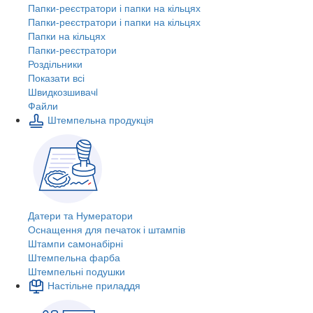
Папки-реєстратори і папки на кільцях
Папки-реєстратори і папки на кільцях
Папки на кільцях
Папки-реєстратори
Роздільники
Показати всі
Швидкозшивачi
Файли
Штемпельна продукція
Датери та Нумератори
Оснащення для печаток і штампів
Штампи самонабірні
Штемпельна фарба
Штемпельні подушки
Настільне приладдя