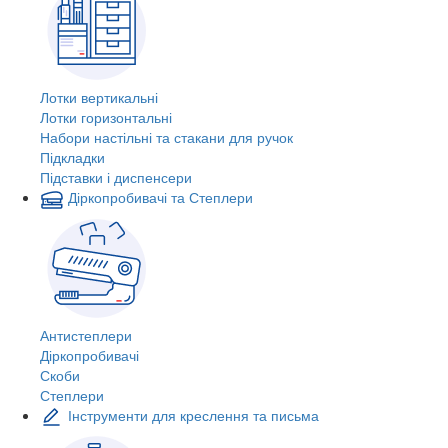
Лотки вертикальні
Лотки горизонтальні
Набори настільні та стакани для ручок
Підкладки
Підставки і диспенсери
Діркопробивачі та Степлери
Антистеплери
Діркопробивачі
Скоби
Степлери
Інструменти для креслення та письма