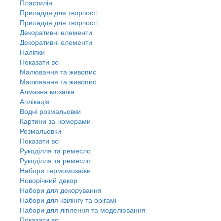
Пластилін
Приладдя для творчості
Приладдя для творчості
Декоративні елементи
Декоративні елементи
Налiпки
Показати всі
Малювання та живопис
Малювання та живопис
Алмазна мозаїка
Аплікація
Водні розмальовки
Картини за номерами
Розмальовки
Показати всі
Рукоділля та ремесло
Рукоділля та ремесло
Набори термомозаїки
Новорічний декор
Набори для декорування
Набори для квілінгу та орігамі
Набори для ліплення та моделювання
Показати всі