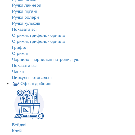
Ручки лайнери
Ручки пір'яні
Ручки ролери
Ручки кулькові
Показати всі
Стрижні, грифелі, чорнила
Стрижні, грифелі, чорнила
Грифелі
Стрижні
Чорнило і чорнильні патрони, туш
Показати всі
Чинки
Циркулі і Готовальні
Офісні дрібниці
Бейджі
Клей