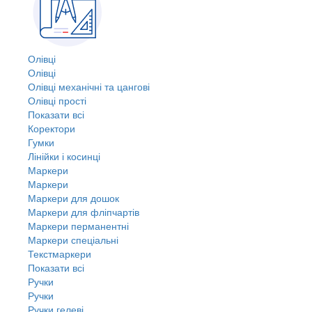
Олівці
Олівці
Олівці механічні та цангові
Олівці прості
Показати всі
Коректори
Гумки
Лінійки і косинці
Маркери
Маркери
Маркери для дошок
Маркери для фліпчартів
Маркери перманентні
Маркери спеціальні
Текстмаркери
Показати всі
Ручки
Ручки
Ручки гелеві