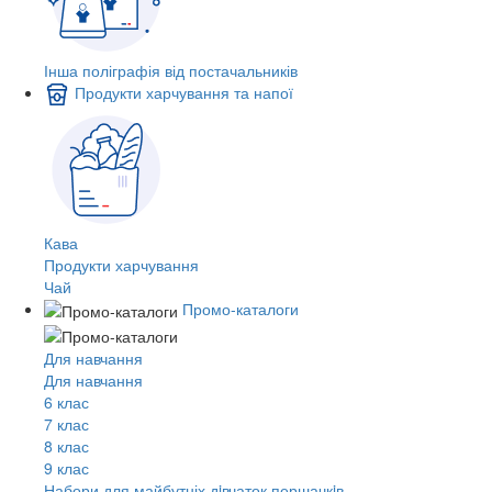
Інша поліграфія від постачальників
Продукти харчування та напої
Кава
Продукти харчування
Чай
Промо-каталоги
Для навчання
Для навчання
6 клас
7 клас
8 клас
9 клас
Набори для майбутніх дiвчаток першачкiв