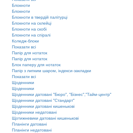
Блокноти
Блокноти
Блокноти в твердій палітурці
Блокноти на склейці
Блокноти на скобі
Блокноти на спіралі
Коледж-блоки
Показати всі
Папір для нотаток
Папір для нотаток
Блок паперу для нотаток
Папір з липким шаром, індекси-закладки
Показати всі
Щоденники
Щоденники
Щоденники датовані "Бюро", "Бізнес","Тайм-центр"
Щоденники датовані "Стандарт"
Щоденники датовані кишенькові
Щоденники недатовані
Щотижневики датовані кишенькові
Планінги датовані
Планінги недатовані