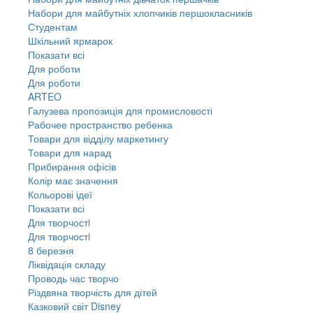
Набори для майбутніх хлопчиків першокласників
Студентам
Шкільний ярмарок
Показати всі
Для роботи
Для роботи
ARTEO
Галузева пропозиція для промисловості
Рабочее пространство ребенка
Товари для відділу маркетингу
Товари для нарад
Прибирання офісів
Колір має значення
Кольорові ідеї
Показати всі
Для творчостi
Для творчостi
8 березня
Ліквідація складу
Проводь час творчо
Різдвяна творчість для дітей
Казковий світ Disney