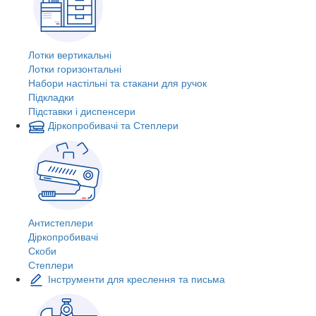
Лотки вертикальні
Лотки горизонтальні
Набори настільні та стакани для ручок
Підкладки
Підставки і диспенсери
Діркопробивачі та Степлери
Антистеплери
Діркопробивачі
Скоби
Степлери
Інструменти для креслення та письма