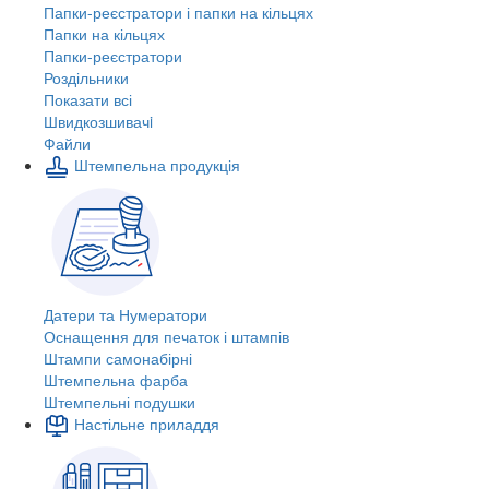
Папки-реєстратори і папки на кільцях
Папки на кільцях
Папки-реєстратори
Роздільники
Показати всі
Швидкозшивачi
Файли
Штемпельна продукція
Датери та Нумератори
Оснащення для печаток і штампів
Штампи самонабірні
Штемпельна фарба
Штемпельні подушки
Настільне приладдя