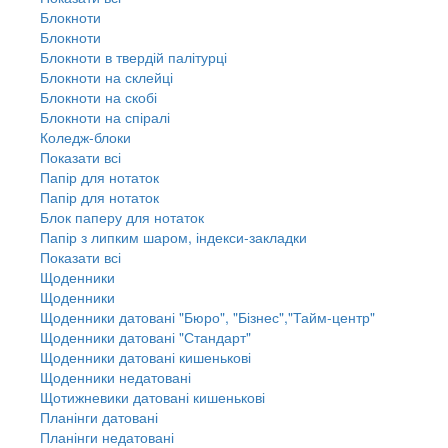
Блокноти
Блокноти
Блокноти в твердій палітурці
Блокноти на склейці
Блокноти на скобі
Блокноти на спіралі
Коледж-блоки
Показати всі
Папір для нотаток
Папір для нотаток
Блок паперу для нотаток
Папір з липким шаром, індекси-закладки
Показати всі
Щоденники
Щоденники
Щоденники датовані "Бюро", "Бізнес","Тайм-центр"
Щоденники датовані "Стандарт"
Щоденники датовані кишенькові
Щоденники недатовані
Щотижневики датовані кишенькові
Планінги датовані
Планінги недатовані