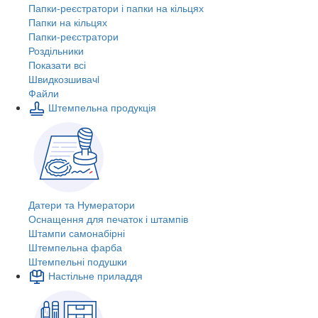
Папки-реєстратори і папки на кільцях
Папки на кільцях
Папки-реєстратори
Роздільники
Показати всі
Швидкозшивачi
Файли
Штемпельна продукція
Датери та Нумератори
Оснащення для печаток і штампів
Штампи самонабірні
Штемпельна фарба
Штемпельні подушки
Настільне приладдя