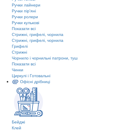
Ручки лайнери
Ручки пір'яні
Ручки ролери
Ручки кулькові
Показати всі
Стрижні, грифелі, чорнила
Стрижні, грифелі, чорнила
Грифелі
Стрижні
Чорнило і чорнильні патрони, туш
Показати всі
Чинки
Циркулі і Готовальні
Офісні дрібниці
Бейджі
Клей