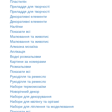
Пластилін
Приладдя для творчості
Приладдя для творчості
Декоративні елементи
Декоративні елементи
Налiпки
Показати всі
Малювання та живопис
Малювання та живопис
Алмазна мозаїка
Аплікація
Водні розмальовки
Картини за номерами
Розмальовки
Показати всі
Рукоділля та ремесло
Рукоділля та ремесло
Набори термомозаїки
Новорічний декор
Набори для декорування
Набори для квілінгу та орігамі
Набори для ліплення та моделювання
Показати всі