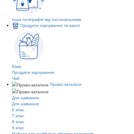
Інша поліграфія від постачальників
Продукти харчування та напої
Кава
Продукти харчування
Чай
Промо-каталоги
Для навчання
Для навчання
6 клас
7 клас
8 клас
9 клас
Набори для майбутніх дiвчаток першачкiв