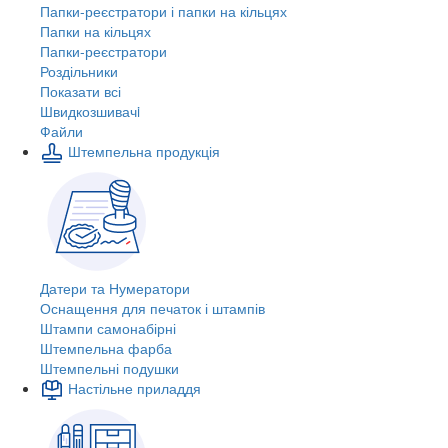
Папки-реєстратори і папки на кільцях
Папки на кільцях
Папки-реєстратори
Роздільники
Показати всі
Швидкозшивачi
Файли
Штемпельна продукція
Датери та Нумератори
Оснащення для печаток і штампів
Штампи самонабірні
Штемпельна фарба
Штемпельні подушки
Настільне приладдя