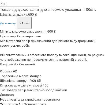
Товар відпускається згідно з нормою упаковки - 100шт.
Ціна за упаковку:
600 ₴
До кошику
В 1 клік
Мінімальна сума замовлення:
600 ₴
Про товар
Характеристики
Міліметровий папір призначений для різного виду графічних і
креслярських робіт.
Він виготовлений з офсетного паперу високої щільності, за рахунок
чого зображення не просвічуються на зворотній стороні.
Колір ліній - блакитний.
Формат
A2
Торгівельна марка
Фолдер
Щільність паперу (г/м2)
65
Кількість аркушів в упаковці
100
Тип товару
папір масштабно-координатний
Доставка
Нова пошта
за тарифами перевізника
Укр. пошта
100% передплата