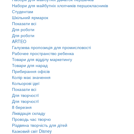
Набори для майбутніх хлопчиків першокласників
Студентам
Шкільний ярмарок
Показати всі
Для роботи
Для роботи
ARTEO
Галузева пропозиція для промисловості
Рабочее пространство ребенка
Товари для відділу маркетингу
Товари для нарад
Прибирання офісів
Колір має значення
Кольорові ідеї
Показати всі
Для творчостi
Для творчостi
8 березня
Ліквідація складу
Проводь час творчо
Різдвяна творчість для дітей
Казковий світ Disney