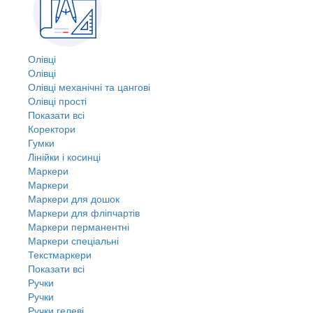
Олівці
Олівці
Олівці механічні та цангові
Олівці прості
Показати всі
Коректори
Гумки
Лінійки і косинці
Маркери
Маркери
Маркери для дошок
Маркери для фліпчартів
Маркери перманентні
Маркери спеціальні
Текстмаркери
Показати всі
Ручки
Ручки
Ручки гелеві