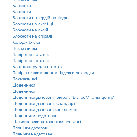
Блокноти
Блокноти
Блокноти в твердій палітурці
Блокноти на склейці
Блокноти на скобі
Блокноти на спіралі
Коледж-блоки
Показати всі
Папір для нотаток
Папір для нотаток
Блок паперу для нотаток
Папір з липким шаром, індекси-закладки
Показати всі
Щоденники
Щоденники
Щоденники датовані "Бюро", "Бізнес","Тайм-центр"
Щоденники датовані "Стандарт"
Щоденники датовані кишенькові
Щоденники недатовані
Щотижневики датовані кишенькові
Планінги датовані
Планінги недатовані