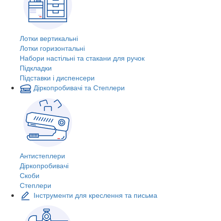
Лотки вертикальні
Лотки горизонтальні
Набори настільні та стакани для ручок
Підкладки
Підставки і диспенсери
Діркопробивачі та Степлери
Антистеплери
Діркопробивачі
Скоби
Степлери
Інструменти для креслення та письма