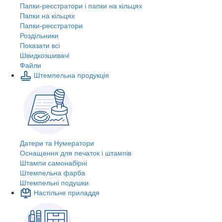
Папки-реєстратори і папки на кільцях
Папки на кільцях
Папки-реєстратори
Роздільники
Показати всі
Швидкозшивачi
Файли
Штемпельна продукція
Датери та Нумератори
Оснащення для печаток і штампів
Штампи самонабірні
Штемпельна фарба
Штемпельні подушки
Настільне приладдя