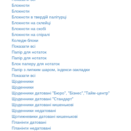
Блокноти
Блокноти
Блокноти в твердій палітурці
Блокноти на склейці
Блокноти на скобі
Блокноти на спіралі
Коледж-блоки
Показати всі
Папір для нотаток
Папір для нотаток
Блок паперу для нотаток
Папір з липким шаром, індекси-закладки
Показати всі
Щоденники
Щоденники
Щоденники датовані "Бюро", "Бізнес","Тайм-центр"
Щоденники датовані "Стандарт"
Щоденники датовані кишенькові
Щоденники недатовані
Щотижневики датовані кишенькові
Планінги датовані
Планінги недатовані