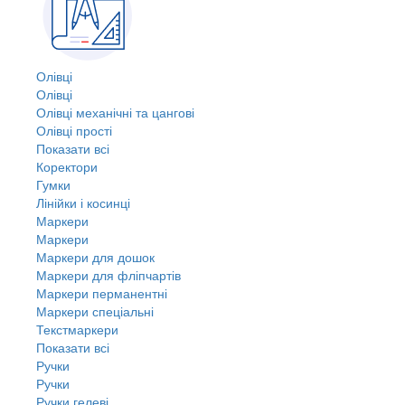
Олівці
Олівці
Олівці механічні та цангові
Олівці прості
Показати всі
Коректори
Гумки
Лінійки і косинці
Маркери
Маркери
Маркери для дошок
Маркери для фліпчартів
Маркери перманентні
Маркери спеціальні
Текстмаркери
Показати всі
Ручки
Ручки
Ручки гелеві