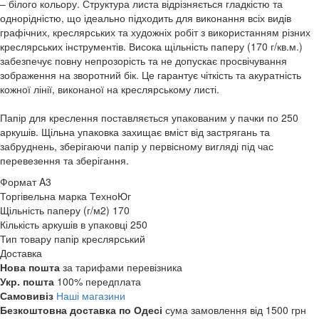
– білого кольору. Структура листа відрізняється гладкістю та
однорідністю, що ідеально підходить для виконання всіх видів
графічних, креслярських та художніх робіт з використанням різних
креслярських інструментів. Висока щільність паперу (170 г/кв.м.)
забезпечує повну непрозорість та не допускає просвічування
зображення на зворотний бік. Це гарантує чіткість та акуратність
кожної лінії, виконаної на креслярському листі.
Папір для креслення поставляється упакованим у пачки по 250
аркушів. Щільна упаковка захищає вміст від застрягань та
забруднень, зберігаючи папір у первісному вигляді під час
перевезення та зберігання.
Формат
A3
Торгівельна марка
ТехноЮг
Щільність паперу (г/м2)
170
Кількість аркушів в упаковці
250
Тип товару
папір креслярський
Доставка
Нова пошта
за тарифами перевізника
Укр. пошта
100% передплата
Самовивіз
Наші магазини
Безкоштовна доставка по Одесі
сума замовлення від 1500 грн