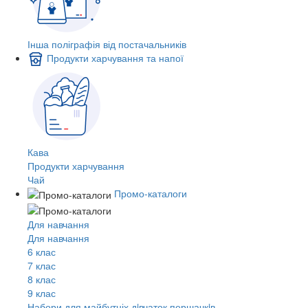
Інша поліграфія від постачальників
Продукти харчування та напої
Кава
Продукти харчування
Чай
Промо-каталоги
Для навчання
Для навчання
6 клас
7 клас
8 клас
9 клас
Набори для майбутніх дiвчаток першачкiв