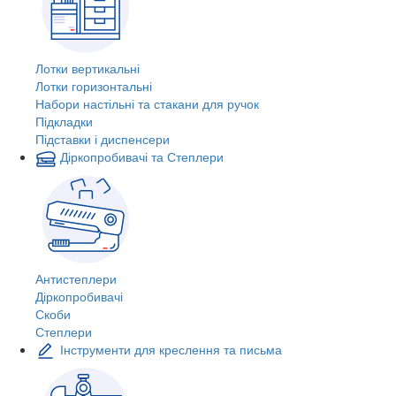
Лотки вертикальні
Лотки горизонтальні
Набори настільні та стакани для ручок
Підкладки
Підставки і диспенсери
Діркопробивачі та Степлери
Антистеплери
Діркопробивачі
Скоби
Степлери
Інструменти для креслення та письма