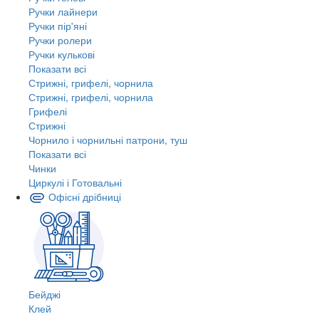
Ручки лайнери
Ручки пір'яні
Ручки ролери
Ручки кулькові
Показати всі
Стрижні, грифелі, чорнила
Стрижні, грифелі, чорнила
Грифелі
Стрижні
Чорнило і чорнильні патрони, туш
Показати всі
Чинки
Циркулі і Готовальні
Офісні дрібниці
Бейджі
Клей