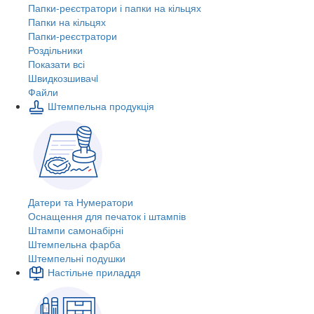
Папки-реєстратори і папки на кільцях
Папки на кільцях
Папки-реєстратори
Роздільники
Показати всі
Швидкозшивачi
Файли
Штемпельна продукція
Датери та Нумератори
Оснащення для печаток і штампів
Штампи самонабірні
Штемпельна фарба
Штемпельні подушки
Настільне приладдя