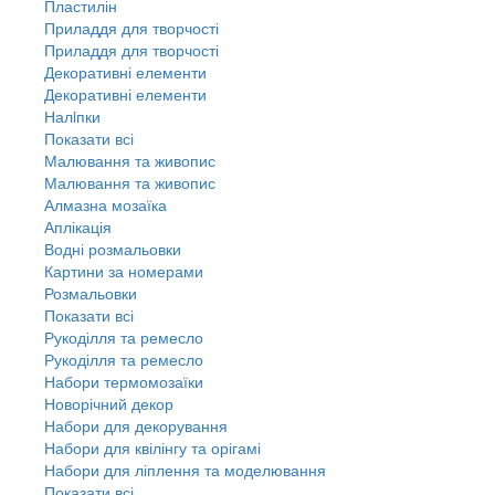
Пластилін
Приладдя для творчості
Приладдя для творчості
Декоративні елементи
Декоративні елементи
Налiпки
Показати всі
Малювання та живопис
Малювання та живопис
Алмазна мозаїка
Аплікація
Водні розмальовки
Картини за номерами
Розмальовки
Показати всі
Рукоділля та ремесло
Рукоділля та ремесло
Набори термомозаїки
Новорічний декор
Набори для декорування
Набори для квілінгу та орігамі
Набори для ліплення та моделювання
Показати всі