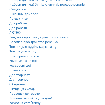
Набори для майбутніх хлопчиків першокласників
Студентам
Шкільний ярмарок
Показати всі
Для роботи
Для роботи
ARTEO
Галузева пропозиція для промисловості
Рабочее пространство ребенка
Товари для відділу маркетингу
Товари для нарад
Прибирання офісів
Колір має значення
Кольорові ідеї
Показати всі
Для творчостi
Для творчостi
8 березня
Ліквідація складу
Проводь час творчо
Різдвяна творчість для дітей
Казковий світ Disney