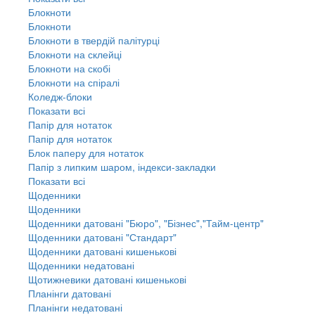
Блокноти
Блокноти
Блокноти в твердій палітурці
Блокноти на склейці
Блокноти на скобі
Блокноти на спіралі
Коледж-блоки
Показати всі
Папір для нотаток
Папір для нотаток
Блок паперу для нотаток
Папір з липким шаром, індекси-закладки
Показати всі
Щоденники
Щоденники
Щоденники датовані "Бюро", "Бізнес","Тайм-центр"
Щоденники датовані "Стандарт"
Щоденники датовані кишенькові
Щоденники недатовані
Щотижневики датовані кишенькові
Планінги датовані
Планінги недатовані