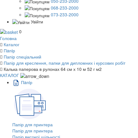
050-233-2000
068-233-2000
073-233-2000
Увійти
0
Головна
Каталог
Пaпiр
Папір спеціальний
Папір для креслення, папки для дипломних і курсових робіт
Калька паперова в рулонах 64 см х 10 м 52 г м2
КАТАЛОГ
Пaпiр
Папір для принтера
Папір для принтера
Папір високої щільності