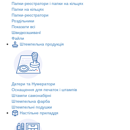
Папки-реєстратори і папки на кільцях
Папки на кільцях
Папки-реєстратори
Роздільники
Показати всі
Швидкозшивачi
Файли
Штемпельна продукція
Датери та Нумератори
Оснащення для печаток і штампів
Штампи самонабірні
Штемпельна фарба
Штемпельні подушки
Настільне приладдя