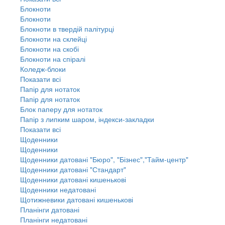
Блокноти
Блокноти
Блокноти в твердій палітурці
Блокноти на склейці
Блокноти на скобі
Блокноти на спіралі
Коледж-блоки
Показати всі
Папір для нотаток
Папір для нотаток
Блок паперу для нотаток
Папір з липким шаром, індекси-закладки
Показати всі
Щоденники
Щоденники
Щоденники датовані "Бюро", "Бізнес","Тайм-центр"
Щоденники датовані "Стандарт"
Щоденники датовані кишенькові
Щоденники недатовані
Щотижневики датовані кишенькові
Планінги датовані
Планінги недатовані