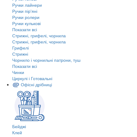
Ручки лайнери
Ручки пір'яні
Ручки ролери
Ручки кулькові
Показати всі
Стрижні, грифелі, чорнила
Стрижні, грифелі, чорнила
Грифелі
Стрижні
Чорнило і чорнильні патрони, туш
Показати всі
Чинки
Циркулі і Готовальні
Офісні дрібниці
Бейджі
Клей