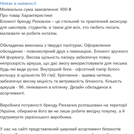
Немає в наявності
Мінімальна сума замовлення:
600 ₴
Про товар
Характеристики
Блокнот бренду Рюкзачок – це стильний та практичний аксесуар
для школярів, студентів, а також для всіх, хто любить писати,
малювати чи робити нотатки.
Обкладинка виконана з твердої палітурки. Оформлення
обкладинки - повноколірний друк з ламінацією. Блокнот зручного
А4 формату. Висока щільність паперу забезпечує повну
непрозорість аркуша, що дає змогу використовувати для письма
будь-які види ручок. Внутрішній блок - офсетний папір білого
кольору зі щільністю 50 г/м2. Кріплення - зшивка ниткою,
забезпечує високу міцність та витривалість блокнота. Кількість
аркушів - 96, лініювання в клітинку. Дизайн обкладинок в
асортименті.
Виробничі потужності бренду Рюкзачок розташовані на території
України, обираючи його ви не лише робите вигідну покупку, а й
підтримуєте українського виробника.
У нас на сайті представлений широкий асортимент блокнотів