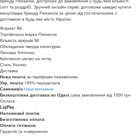
бренду Рюкзачок, доступних до замовлення у будь-якій кількості
(опт та роздріб). Зручний онлайн-сервіс допоможе швидко купити
канцтовари бренду Рюкзачок за ціною від постачальника з
доставкою в будь-яке місто України.
Формат
A4
Торгівельна марка
Рюкзачок
Кількість аркушів
96
Обкладинка
тверда палитурка
Линовка
Клітинка
Кріплення
шитво на нитку
Стать
Унісекс
Доставка
Нова пошта
за тарифами перевізника
Укр. пошта
100% передплата
Самовивіз
Наші магазини
Безкоштовна доставка по Одесі
сума замовлення від 1500 грн
Оплата
LiqPay
Наложений платіж
Безготівкова оплата
Оплата готівкою
Гарантія та повернення