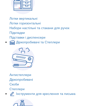
Лотки вертикальні
Лотки горизонтальні
Набори настільні та стакани для ручок
Підкладки
Підставки і диспенсери
Діркопробивачі та Степлери
Антистеплери
Діркопробивачі
Скоби
Степлери
Інструменти для креслення та письма