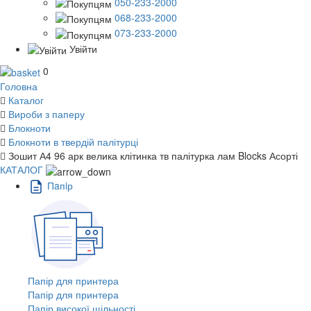
050-233-2000
068-233-2000
073-233-2000
Увійти
0
Головна
Каталог
Вироби з паперу
Блокноти
Блокноти в твердій палітурці
Зошит А4 96 арк велика клітинка тв палітурка лам Blocks Асорті
КАТАЛОГ
Пaпiр
Папір для принтера
Папір для принтера
Папір високої щільності