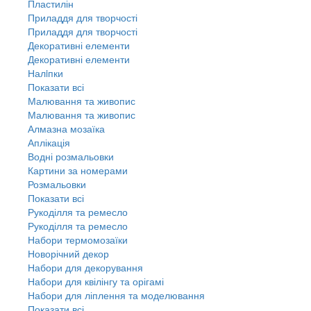
Пластилін
Приладдя для творчості
Приладдя для творчості
Декоративні елементи
Декоративні елементи
Налiпки
Показати всі
Малювання та живопис
Малювання та живопис
Алмазна мозаїка
Аплікація
Водні розмальовки
Картини за номерами
Розмальовки
Показати всі
Рукоділля та ремесло
Рукоділля та ремесло
Набори термомозаїки
Новорічний декор
Набори для декорування
Набори для квілінгу та орігамі
Набори для ліплення та моделювання
Показати всі