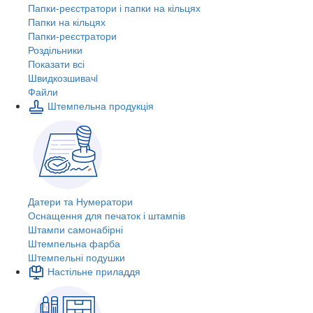
Папки-реєстратори і папки на кільцях
Папки на кільцях
Папки-реєстратори
Роздільники
Показати всі
Швидкозшивачi
Файли
Штемпельна продукція
Датери та Нумератори
Оснащення для печаток і штампів
Штампи самонабірні
Штемпельна фарба
Штемпельні подушки
Настільне приладдя