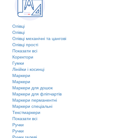
Олівці
Олівці
Олівці механічні та цангові
Олівці прості
Показати всі
Коректори
Гумки
Лінійки і косинці
Маркери
Маркери
Маркери для дошок
Маркери для фліпчартів
Маркери перманентні
Маркери спеціальні
Текстмаркери
Показати всі
Ручки
Ручки
Ручки гелеві