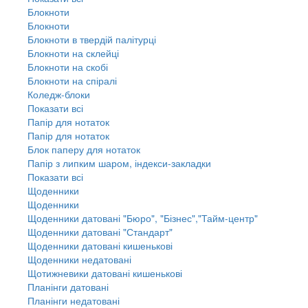
Блокноти
Блокноти
Блокноти в твердій палітурці
Блокноти на склейці
Блокноти на скобі
Блокноти на спіралі
Коледж-блоки
Показати всі
Папір для нотаток
Папір для нотаток
Блок паперу для нотаток
Папір з липким шаром, індекси-закладки
Показати всі
Щоденники
Щоденники
Щоденники датовані "Бюро", "Бізнес","Тайм-центр"
Щоденники датовані "Стандарт"
Щоденники датовані кишенькові
Щоденники недатовані
Щотижневики датовані кишенькові
Планінги датовані
Планінги недатовані