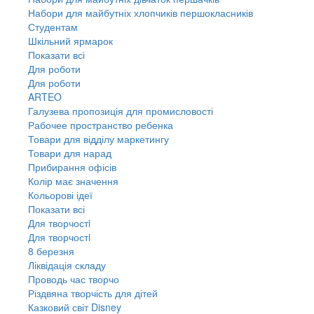
Набори для майбутніх хлопчиків першокласників
Студентам
Шкільний ярмарок
Показати всі
Для роботи
Для роботи
ARTEO
Галузева пропозиція для промисловості
Рабочее пространство ребенка
Товари для відділу маркетингу
Товари для нарад
Прибирання офісів
Колір має значення
Кольорові ідеї
Показати всі
Для творчостi
Для творчостi
8 березня
Ліквідація складу
Проводь час творчо
Різдвяна творчість для дітей
Казковий світ Disney