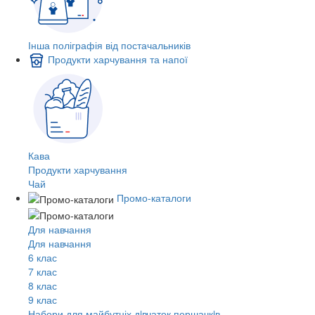
Інша поліграфія від постачальників
Продукти харчування та напої
Кава
Продукти харчування
Чай
Промо-каталоги
Для навчання
Для навчання
6 клас
7 клас
8 клас
9 клас
Набори для майбутніх дiвчаток першачкiв