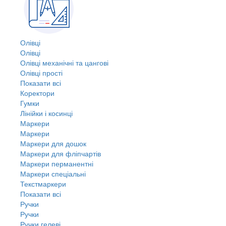
Олівці
Олівці
Олівці механічні та цангові
Олівці прості
Показати всі
Коректори
Гумки
Лінійки і косинці
Маркери
Маркери
Маркери для дошок
Маркери для фліпчартів
Маркери перманентні
Маркери спеціальні
Текстмаркери
Показати всі
Ручки
Ручки
Ручки гелеві