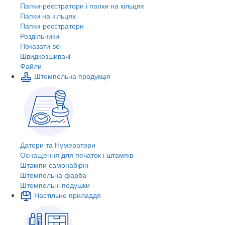
Папки-реєстратори і папки на кільцях
Папки на кільцях
Папки-реєстратори
Роздільники
Показати всі
Швидкозшивачi
Файли
Штемпельна продукція
Датери та Нумератори
Оснащення для печаток і штампів
Штампи самонабірні
Штемпельна фарба
Штемпельні подушки
Настільне приладдя