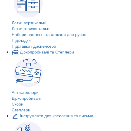
Лотки вертикальні
Лотки горизонтальні
Набори настільні та стакани для ручок
Підкладки
Підставки і диспенсери
Діркопробивачі та Степлери
Антистеплери
Діркопробивачі
Скоби
Степлери
Інструменти для креслення та письма