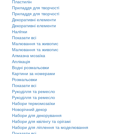
Пластилін
Приладдя для творчості
Приладдя для творчості
Декоративні елементи
Декоративні елементи
Налiпки
Показати всі
Малювання та живопис
Малювання та живопис
Алмазна мозаїка
Аплікація
Водні розмальовки
Картини за номерами
Розмальовки
Показати всі
Рукоділля та ремесло
Рукоділля та ремесло
Набори термомозаїки
Новорічний декор
Набори для декорування
Набори для квілінгу та орігамі
Набори для ліплення та моделювання
Показати всі