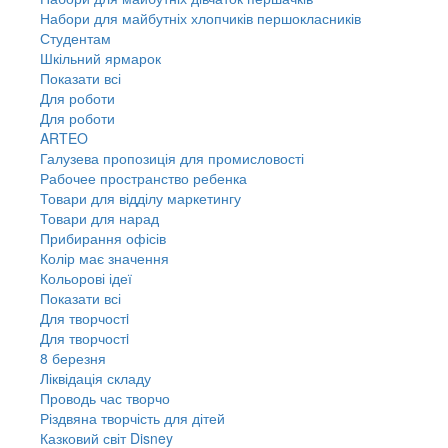
Набори для майбутніх хлопчиків першокласників
Студентам
Шкільний ярмарок
Показати всі
Для роботи
Для роботи
ARTEO
Галузева пропозиція для промисловості
Рабочее пространство ребенка
Товари для відділу маркетингу
Товари для нарад
Прибирання офісів
Колір має значення
Кольорові ідеї
Показати всі
Для творчостi
Для творчостi
8 березня
Ліквідація складу
Проводь час творчо
Різдвяна творчість для дітей
Казковий світ Disney