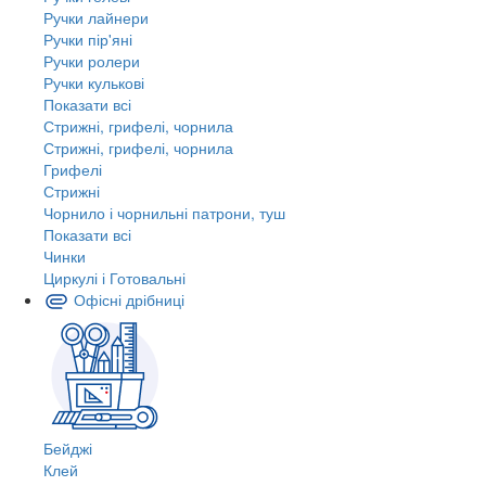
Ручки лайнери
Ручки пір'яні
Ручки ролери
Ручки кулькові
Показати всі
Стрижні, грифелі, чорнила
Стрижні, грифелі, чорнила
Грифелі
Стрижні
Чорнило і чорнильні патрони, туш
Показати всі
Чинки
Циркулі і Готовальні
Офісні дрібниці
Бейджі
Клей