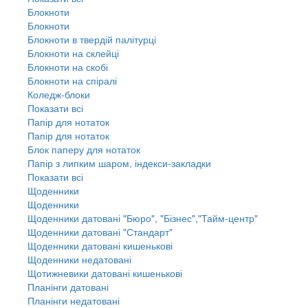
Блокноти
Блокноти
Блокноти в твердій палітурці
Блокноти на склейці
Блокноти на скобі
Блокноти на спіралі
Коледж-блоки
Показати всі
Папір для нотаток
Папір для нотаток
Блок паперу для нотаток
Папір з липким шаром, індекси-закладки
Показати всі
Щоденники
Щоденники
Щоденники датовані "Бюро", "Бізнес","Тайм-центр"
Щоденники датовані "Стандарт"
Щоденники датовані кишенькові
Щоденники недатовані
Щотижневики датовані кишенькові
Планінги датовані
Планінги недатовані