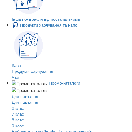
Інша поліграфія від постачальників
Продукти харчування та напої
Кава
Продукти харчування
Чай
Промо-каталоги
Для навчання
Для навчання
6 клас
7 клас
8 клас
9 клас
Набори для майбутніх дiвчаток першачкiв