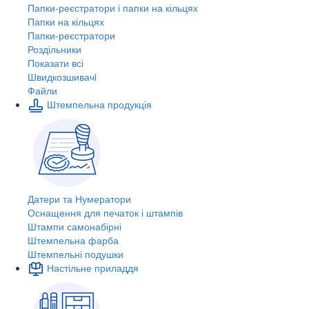
Папки-реєстратори і папки на кільцях
Папки на кільцях
Папки-реєстратори
Роздільники
Показати всі
Швидкозшивачi
Файли
Штемпельна продукція
Датери та Нумератори
Оснащення для печаток і штампів
Штампи самонабірні
Штемпельна фарба
Штемпельні подушки
Настільне приладдя