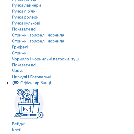
Ручки лайнери
Ручки пір'яні
Ручки ролери
Ручки кулькові
Показати всі
Стрижні, грифелі, чорнила
Стрижні, грифелі, чорнила
Грифелі
Стрижні
Чорнило і чорнильні патрони, туш
Показати всі
Чинки
Циркулі і Готовальні
Офісні дрібниці
Бейджі
Клей