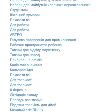
Набори для майбутніх хлопчиків першокласників
Студентам
Шкільний ярмарок
Показати всі
Для роботи
Для роботи
ARTEO
Галузева пропозиція для промисловості
Рабочее пространство ребенка
Товари для відділу маркетингу
Товари для нарад
Прибирання офісів
Колір має значення
Кольорові ідеї
Показати всі
Для творчостi
Для творчостi
8 березня
Ліквідація складу
Проводь час творчо
Різдвяна творчість для дітей
Казковий світ Disney