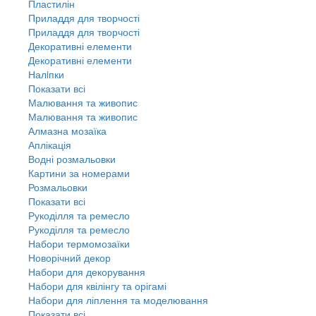
Пластилін
Приладдя для творчості
Приладдя для творчості
Декоративні елементи
Декоративні елементи
Налiпки
Показати всі
Малювання та живопис
Малювання та живопис
Алмазна мозаїка
Аплікація
Водні розмальовки
Картини за номерами
Розмальовки
Показати всі
Рукоділля та ремесло
Рукоділля та ремесло
Набори термомозаїки
Новорічний декор
Набори для декорування
Набори для квілінгу та орігамі
Набори для ліплення та моделювання
Показати всі