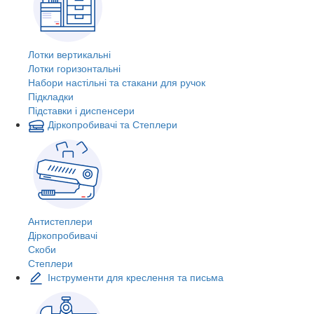
Лотки вертикальні
Лотки горизонтальні
Набори настільні та стакани для ручок
Підкладки
Підставки і диспенсери
Діркопробивачі та Степлери
Антистеплери
Діркопробивачі
Скоби
Степлери
Інструменти для креслення та письма