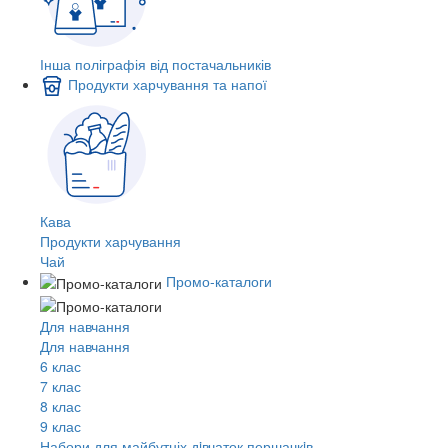
Інша поліграфія від постачальників
Продукти харчування та напої
Кава
Продукти харчування
Чай
Промо-каталоги
Для навчання
Для навчання
6 клас
7 клас
8 клас
9 клас
Набори для майбутніх дiвчаток першачкiв