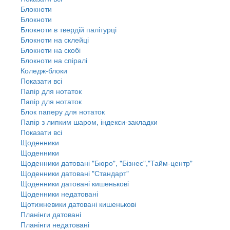
Блокноти
Блокноти
Блокноти в твердій палітурці
Блокноти на склейці
Блокноти на скобі
Блокноти на спіралі
Коледж-блоки
Показати всі
Папір для нотаток
Папір для нотаток
Блок паперу для нотаток
Папір з липким шаром, індекси-закладки
Показати всі
Щоденники
Щоденники
Щоденники датовані "Бюро", "Бізнес","Тайм-центр"
Щоденники датовані "Стандарт"
Щоденники датовані кишенькові
Щоденники недатовані
Щотижневики датовані кишенькові
Планінги датовані
Планінги недатовані