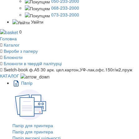
050-233-2000
068-233-2000
073-233-2000
Увійти
0
Головна
Каталог
Вироби з паперу
Блокноти
Блокноти в твердій палітурці
Sкetch-book ф.А5 30 арк. цел.картон,УФ-лак,офс.150г/м2,пруж
КАТАЛОГ
Пaпiр
Папір для принтера
Папір для принтера
Папір високої щільності