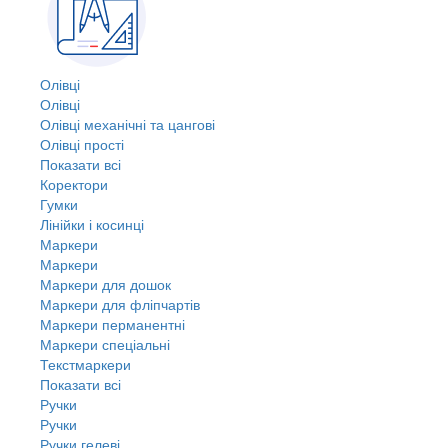
Олівці
Олівці
Олівці механічні та цангові
Олівці прості
Показати всі
Коректори
Гумки
Лінійки і косинці
Маркери
Маркери
Маркери для дошок
Маркери для фліпчартів
Маркери перманентні
Маркери спеціальні
Текстмаркери
Показати всі
Ручки
Ручки
Ручки гелеві