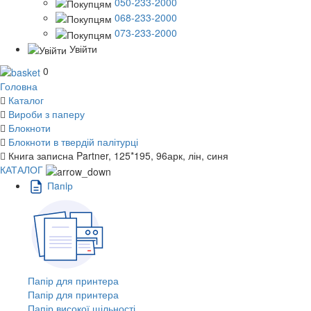
050-233-2000
068-233-2000
073-233-2000
Увійти
0
Головна
Каталог
Вироби з паперу
Блокноти
Блокноти в твердій палітурці
Книга записна Partner, 125*195, 96арк, лін, синя
КАТАЛОГ
Пaпiр
Папір для принтера
Папір для принтера
Папір високої щільності