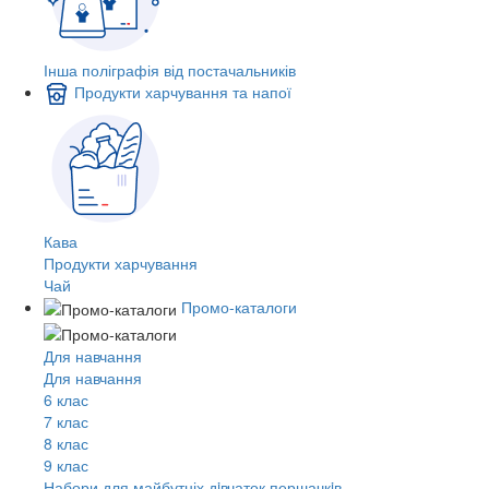
Інша поліграфія від постачальників
Продукти харчування та напої
Кава
Продукти харчування
Чай
Промо-каталоги
Для навчання
Для навчання
6 клас
7 клас
8 клас
9 клас
Набори для майбутніх дiвчаток першачкiв