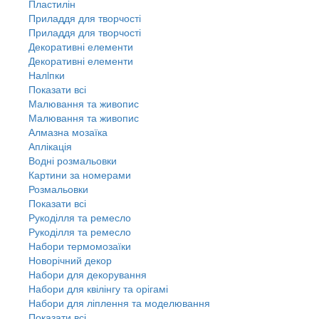
Пластилін
Приладдя для творчості
Приладдя для творчості
Декоративні елементи
Декоративні елементи
Налiпки
Показати всі
Малювання та живопис
Малювання та живопис
Алмазна мозаїка
Аплікація
Водні розмальовки
Картини за номерами
Розмальовки
Показати всі
Рукоділля та ремесло
Рукоділля та ремесло
Набори термомозаїки
Новорічний декор
Набори для декорування
Набори для квілінгу та орігамі
Набори для ліплення та моделювання
Показати всі