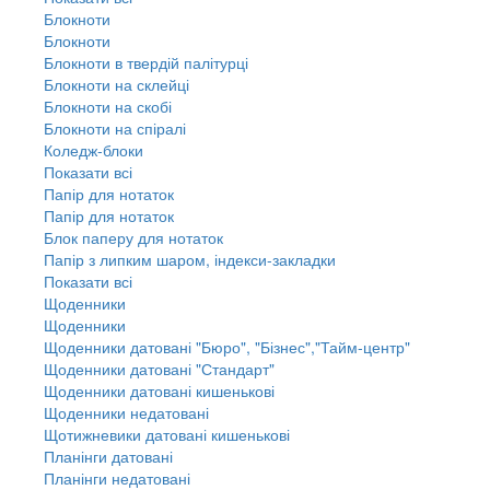
Блокноти
Блокноти
Блокноти в твердій палітурці
Блокноти на склейці
Блокноти на скобі
Блокноти на спіралі
Коледж-блоки
Показати всі
Папір для нотаток
Папір для нотаток
Блок паперу для нотаток
Папір з липким шаром, індекси-закладки
Показати всі
Щоденники
Щоденники
Щоденники датовані "Бюро", "Бізнес","Тайм-центр"
Щоденники датовані "Стандарт"
Щоденники датовані кишенькові
Щоденники недатовані
Щотижневики датовані кишенькові
Планінги датовані
Планінги недатовані