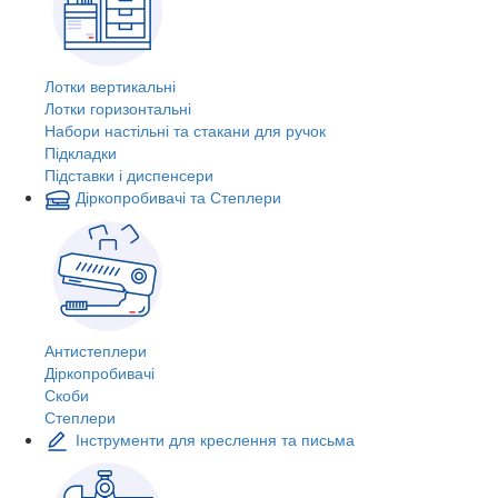
Лотки вертикальні
Лотки горизонтальні
Набори настільні та стакани для ручок
Підкладки
Підставки і диспенсери
Діркопробивачі та Степлери
Антистеплери
Діркопробивачі
Скоби
Степлери
Інструменти для креслення та письма