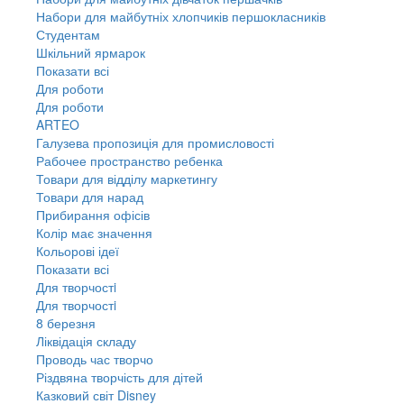
Набори для майбутніх хлопчиків першокласників
Студентам
Шкільний ярмарок
Показати всі
Для роботи
Для роботи
ARTEO
Галузева пропозиція для промисловості
Рабочее пространство ребенка
Товари для відділу маркетингу
Товари для нарад
Прибирання офісів
Колір має значення
Кольорові ідеї
Показати всі
Для творчостi
Для творчостi
8 березня
Ліквідація складу
Проводь час творчо
Різдвяна творчість для дітей
Казковий світ Disney