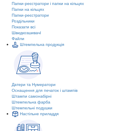
Папки-реєстратори і папки на кільцях
Папки на кільцях
Папки-реєстратори
Роздільники
Показати всі
Швидкозшивачi
Файли
Штемпельна продукція
Датери та Нумератори
Оснащення для печаток і штампів
Штампи самонабірні
Штемпельна фарба
Штемпельні подушки
Настільне приладдя