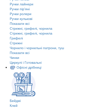
Ручки лайнери
Ручки пір'яні
Ручки ролери
Ручки кулькові
Показати всі
Стрижні, грифелі, чорнила
Стрижні, грифелі, чорнила
Грифелі
Стрижні
Чорнило і чорнильні патрони, туш
Показати всі
Чинки
Циркулі і Готовальні
Офісні дрібниці
Бейджі
Клей