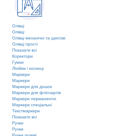
Олівці
Олівці
Олівці механічні та цангові
Олівці прості
Показати всі
Коректори
Гумки
Лінійки і косинці
Маркери
Маркери
Маркери для дошок
Маркери для фліпчартів
Маркери перманентні
Маркери спеціальні
Текстмаркери
Показати всі
Ручки
Ручки
Ручки гелеві