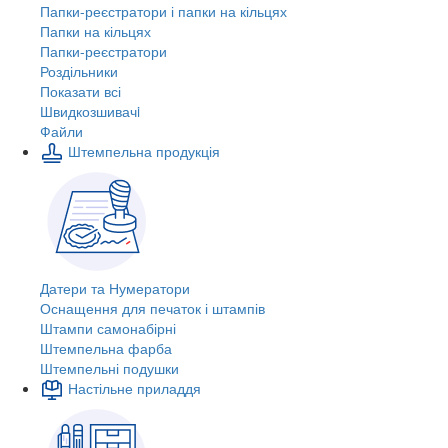
Папки-реєстратори і папки на кільцях
Папки на кільцях
Папки-реєстратори
Роздільники
Показати всі
Швидкозшивачi
Файли
Штемпельна продукція
Датери та Нумератори
Оснащення для печаток і штампів
Штампи самонабірні
Штемпельна фарба
Штемпельні подушки
Настільне приладдя