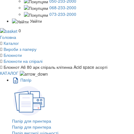
050-233-2000
068-233-2000
073-233-2000
Увійти
0
Головна
Каталог
Вироби з паперу
Блокноти
Блокноти на спіралі
Блокнот А6 80 арк спіраль клітинка Acid space асорті
КАТАЛОГ
Пaпiр
Папір для принтера
Папір для принтера
Папір високої щільності