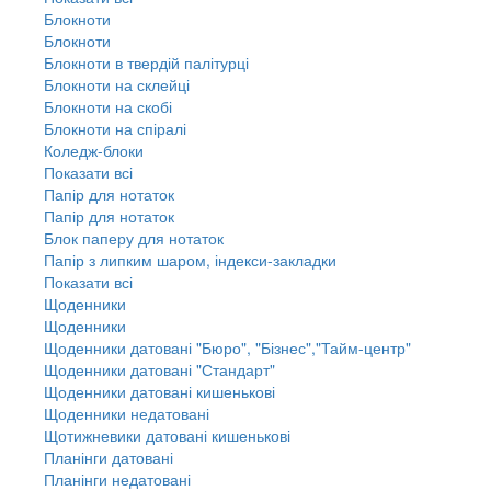
Блокноти
Блокноти
Блокноти в твердій палітурці
Блокноти на склейці
Блокноти на скобі
Блокноти на спіралі
Коледж-блоки
Показати всі
Папір для нотаток
Папір для нотаток
Блок паперу для нотаток
Папір з липким шаром, індекси-закладки
Показати всі
Щоденники
Щоденники
Щоденники датовані "Бюро", "Бізнес","Тайм-центр"
Щоденники датовані "Стандарт"
Щоденники датовані кишенькові
Щоденники недатовані
Щотижневики датовані кишенькові
Планінги датовані
Планінги недатовані