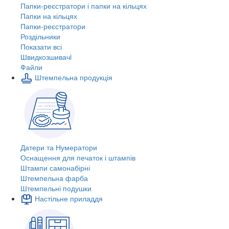
Папки-реєстратори і папки на кільцях
Папки на кільцях
Папки-реєстратори
Роздільники
Показати всі
Швидкозшивачi
Файли
Штемпельна продукція
Датери та Нумератори
Оснащення для печаток і штампів
Штампи самонабірні
Штемпельна фарба
Штемпельні подушки
Настільне приладдя