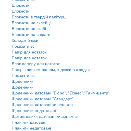
Блокноти
Блокноти
Блокноти в твердій палітурці
Блокноти на склейці
Блокноти на скобі
Блокноти на спіралі
Коледж-блоки
Показати всі
Папір для нотаток
Папір для нотаток
Блок паперу для нотаток
Папір з липким шаром, індекси-закладки
Показати всі
Щоденники
Щоденники
Щоденники датовані "Бюро", "Бізнес","Тайм-центр"
Щоденники датовані "Стандарт"
Щоденники датовані кишенькові
Щоденники недатовані
Щотижневики датовані кишенькові
Планінги датовані
Планінги недатовані