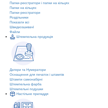
Папки-реєстратори і папки на кільцях
Папки на кільцях
Папки-реєстратори
Роздільники
Показати всі
Швидкозшивачi
Файли
Штемпельна продукція
Датери та Нумератори
Оснащення для печаток і штампів
Штампи самонабірні
Штемпельна фарба
Штемпельні подушки
Настільне приладдя