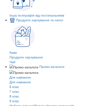
Інша поліграфія від постачальників
Продукти харчування та напої
Кава
Продукти харчування
Чай
Промо-каталоги
Для навчання
Для навчання
6 клас
7 клас
8 клас
9 клас
Набори для майбутніх дiвчаток першачкiв