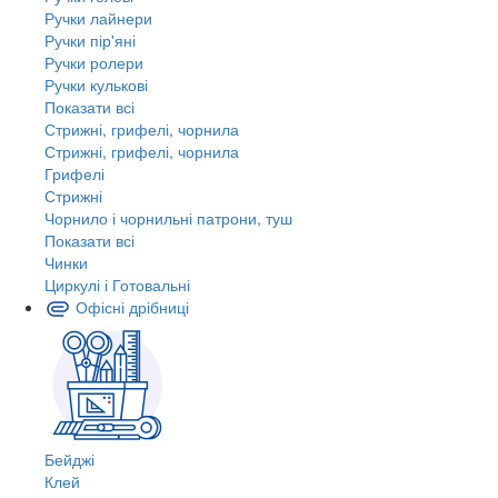
Ручки лайнери
Ручки пір'яні
Ручки ролери
Ручки кулькові
Показати всі
Стрижні, грифелі, чорнила
Стрижні, грифелі, чорнила
Грифелі
Стрижні
Чорнило і чорнильні патрони, туш
Показати всі
Чинки
Циркулі і Готовальні
Офісні дрібниці
Бейджі
Клей