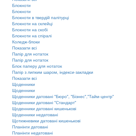
Блокноти
Блокноти
Блокноти в твердій палітурці
Блокноти на склейці
Блокноти на скобі
Блокноти на спіралі
Коледж-блоки
Показати всі
Папір для нотаток
Папір для нотаток
Блок паперу для нотаток
Папір з липким шаром, індекси-закладки
Показати всі
Щоденники
Щоденники
Щоденники датовані "Бюро", "Бізнес","Тайм-центр"
Щоденники датовані "Стандарт"
Щоденники датовані кишенькові
Щоденники недатовані
Щотижневики датовані кишенькові
Планінги датовані
Планінги недатовані