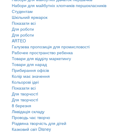
Набори для майбутніх хлопчиків першокласників
Студентам
Шкільний ярмарок
Показати всі
Для роботи
Для роботи
ARTEO
Галузева пропозиція для промисловості
Рабочее пространство ребенка
Товари для відділу маркетингу
Товари для нарад
Прибирання офісів
Колір має значення
Кольорові ідеї
Показати всі
Для творчостi
Для творчостi
8 березня
Ліквідація складу
Проводь час творчо
Різдвяна творчість для дітей
Казковий світ Disney