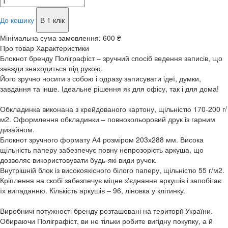
До кошику
В 1 клік
Мінімальна сума замовлення:
600 ₴
Про товар
Характеристики
Блокнот бренду Поліграфіст – зручний спосіб ведення записів, що
завжди знаходиться під рукою.
Його зручно носити з собою і одразу записувати ідеї, думки,
завдання та інше. Ідеальне рішення як для офісу, так і для дома!
Обкладинка виконана з крейдованого картону, щільністю 170-200 г/
м2. Оформлення обкладинки – повнокольоровий друк із гарним
дизайном.
Блокнот зручного формату А4 розміром 203х288 мм. Висока
щільність паперу забезпечує повну непрозорість аркуша, що
дозволяє використовувати будь-які види ручок.
Внутрішній блок із високоякісного білого паперу, щільністю 55 г/м2.
Кріплення на скобі забезпечує міцне з'єднання аркушів і запобігає
їх випаданню. Кількість аркушів – 96, ліновка у клітинку.
Виробничі потужності бренду розташовані на території України.
Обираючи Поліграфіст, ви не тільки робите вигідну покупку, а й