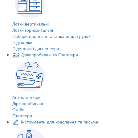
Лотки вертикальні
Лотки горизонтальні
Набори настільні та стакани для ручок
Підкладки
Підставки і диспенсери
Діркопробивачі та Степлери
Антистеплери
Діркопробивачі
Скоби
Степлери
Інструменти для креслення та письма