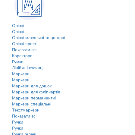
Олівці
Олівці
Олівці механічні та цангові
Олівці прості
Показати всі
Коректори
Гумки
Лінійки і косинці
Маркери
Маркери
Маркери для дошок
Маркери для фліпчартів
Маркери перманентні
Маркери спеціальні
Текстмаркери
Показати всі
Ручки
Ручки
Ручки гелеві