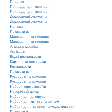
Пластилін
Приладдя для творчості
Приладдя для творчості
Декоративні елементи
Декоративні елементи
Налiпки
Показати всі
Малювання та живопис
Малювання та живопис
Алмазна мозаїка
Аплікація
Водні розмальовки
Картини за номерами
Розмальовки
Показати всі
Рукоділля та ремесло
Рукоділля та ремесло
Набори термомозаїки
Новорічний декор
Набори для декорування
Набори для квілінгу та орігамі
Набори для ліплення та моделювання
Показати всі