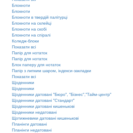
Блокноти
Блокноти
Блокноти в твердій палітурці
Блокноти на склейці
Блокноти на скобі
Блокноти на спіралі
Коледж-блоки
Показати всі
Папір для нотаток
Папір для нотаток
Блок паперу для нотаток
Папір з липким шаром, індекси-закладки
Показати всі
Щоденники
Щоденники
Щоденники датовані "Бюро", "Бізнес","Тайм-центр"
Щоденники датовані "Стандарт"
Щоденники датовані кишенькові
Щоденники недатовані
Щотижневики датовані кишенькові
Планінги датовані
Планінги недатовані