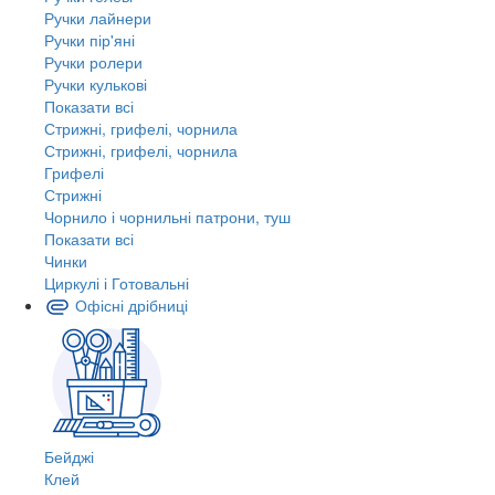
Ручки лайнери
Ручки пір'яні
Ручки ролери
Ручки кулькові
Показати всі
Стрижні, грифелі, чорнила
Стрижні, грифелі, чорнила
Грифелі
Стрижні
Чорнило і чорнильні патрони, туш
Показати всі
Чинки
Циркулі і Готовальні
Офісні дрібниці
Бейджі
Клей