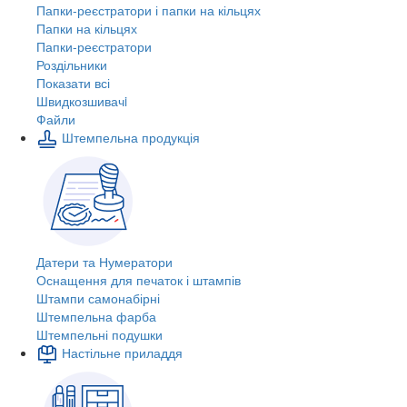
Папки-реєстратори і папки на кільцях
Папки на кільцях
Папки-реєстратори
Роздільники
Показати всі
Швидкозшивачi
Файли
Штемпельна продукція
Датери та Нумератори
Оснащення для печаток і штампів
Штампи самонабірні
Штемпельна фарба
Штемпельні подушки
Настільне приладдя