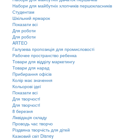
Набори для майбутніх хлопчиків першокласників
Студентам
Шкільний ярмарок
Показати всі
Для роботи
Для роботи
ARTEO
Галузева пропозиція для промисловості
Рабочее пространство ребенка
Товари для відділу маркетингу
Товари для нарад
Прибирання офісів
Колір має значення
Кольорові ідеї
Показати всі
Для творчостi
Для творчостi
8 березня
Ліквідація складу
Проводь час творчо
Різдвяна творчість для дітей
Казковий світ Disney