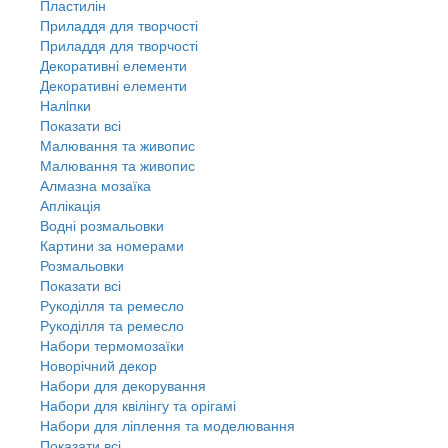
Пластилін
Приладдя для творчості
Приладдя для творчості
Декоративні елементи
Декоративні елементи
Налiпки
Показати всі
Малювання та живопис
Малювання та живопис
Алмазна мозаїка
Аплікація
Водні розмальовки
Картини за номерами
Розмальовки
Показати всі
Рукоділля та ремесло
Рукоділля та ремесло
Набори термомозаїки
Новорічний декор
Набори для декорування
Набори для квілінгу та орігамі
Набори для ліплення та моделювання
Показати всі