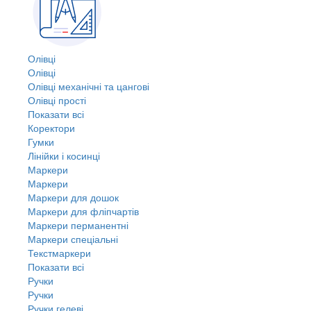
Олівці
Олівці
Олівці механічні та цангові
Олівці прості
Показати всі
Коректори
Гумки
Лінійки і косинці
Маркери
Маркери
Маркери для дошок
Маркери для фліпчартів
Маркери перманентні
Маркери спеціальні
Текстмаркери
Показати всі
Ручки
Ручки
Ручки гелеві