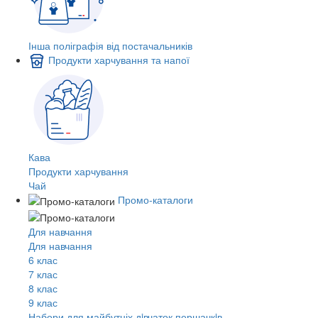
Інша поліграфія від постачальників
Продукти харчування та напої
Кава
Продукти харчування
Чай
Промо-каталоги
Для навчання
Для навчання
6 клас
7 клас
8 клас
9 клас
Набори для майбутніх дiвчаток першачкiв