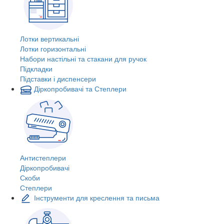
Лотки вертикальні
Лотки горизонтальні
Набори настільні та стакани для ручок
Підкладки
Підставки і диспенсери
Діркопробивачі та Степлери
Антистеплери
Діркопробивачі
Скоби
Степлери
Інструменти для креслення та письма