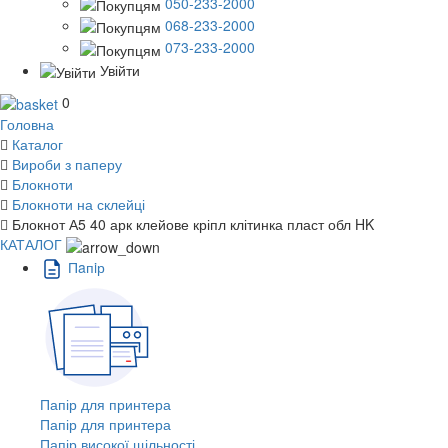
050-233-2000
068-233-2000
073-233-2000
Увійти
0
Головна
Каталог
Вироби з паперу
Блокноти
Блокноти на склейці
Блокнот А5 40 арк клейове кріпл клітинка пласт обл HK
КАТАЛОГ
Пaпiр
Папір для принтера
Папір для принтера
Папір високої щільності