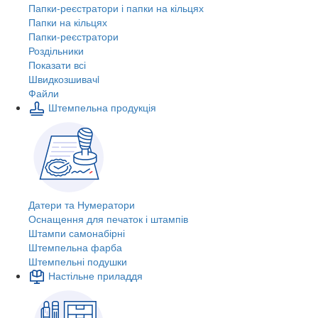
Папки-реєстратори і папки на кільцях
Папки на кільцях
Папки-реєстратори
Роздільники
Показати всі
Швидкозшивачi
Файли
Штемпельна продукція
Датери та Нумератори
Оснащення для печаток і штампів
Штампи самонабірні
Штемпельна фарба
Штемпельні подушки
Настільне приладдя