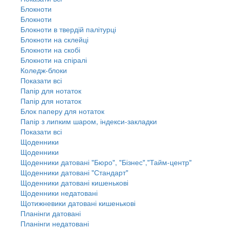
Блокноти
Блокноти
Блокноти в твердій палітурці
Блокноти на склейці
Блокноти на скобі
Блокноти на спіралі
Коледж-блоки
Показати всі
Папір для нотаток
Папір для нотаток
Блок паперу для нотаток
Папір з липким шаром, індекси-закладки
Показати всі
Щоденники
Щоденники
Щоденники датовані "Бюро", "Бізнес","Тайм-центр"
Щоденники датовані "Стандарт"
Щоденники датовані кишенькові
Щоденники недатовані
Щотижневики датовані кишенькові
Планінги датовані
Планінги недатовані